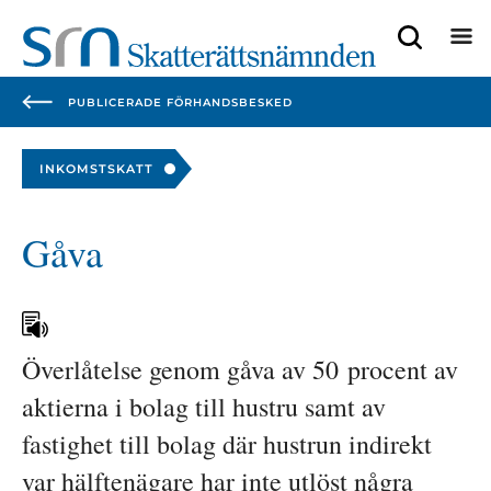
Focustrap
Focustrap
start
end
PUBLICERADE FÖRHANDSBESKED
INKOMSTSKATT
Gåva
Överlåtelse genom gåva av 50 procent av 
aktierna i bolag till hustru samt av 
fastighet till bolag där hustrun indirekt 
var hälftenägare har inte utlöst några 