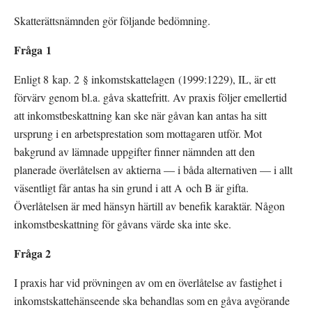
Skatterättsnämnden gör följande bedömning.
Fråga 1
Enligt 8 kap. 2 § inkomstskattelagen (1999:1229), IL, är ett 
förvärv genom bl.a. gåva skattefritt. Av praxis följer emellertid 
att inkomstbeskattning kan ske när gåvan kan antas ha sitt 
ursprung i en arbetsprestation som mottagaren utför. Mot 
bakgrund av lämnade uppgifter finner nämnden att den 
planerade överlåtelsen av aktierna — i båda alternativen — i allt 
väsentligt får antas ha sin grund i att A och B är gifta. 
Överlåtelsen är med hänsyn härtill av benefik karaktär. Någon 
inkomstbeskattning för gåvans värde ska inte ske.
Fråga 2
I praxis har vid prövningen av om en överlåtelse av fastighet i 
inkomstskattehänseende ska behandlas som en gåva avgörande 