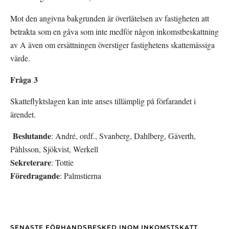
Mot den angivna bakgrunden är överlåtelsen av fastigheten att 
betrakta som en gåva som inte medför någon inkomstbeskattning 
av A även om ersättningen överstiger fastighetens skattemässiga 
värde.
Fråga 3
Skatteflyktslagen kan inte anses tillämplig på förfarandet i 
ärendet.
Beslutande
: André, ordf., Svanberg, Dahlberg, Gäverth, 
Påhlsson, Sjökvist, Werkell
Sekreterare
: Tottie
Föredragande
: Palmstierna
SENASTE FÖRHANDSBESKED INOM INKOMSTSKATT