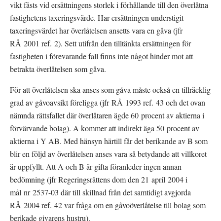
vikt fästs vid ersättningens storlek i förhållande till den överlåtna 
fastighetens taxeringsvärde. Har ersättningen understigit 
taxeringsvärdet har överlåtelsen ansetts vara en gåva (jfr 
RÅ 2001 ref. 2). Sett utifrån den tilltänkta ersättningen för 
fastigheten i förevarande fall finns inte något hinder mot att 
betrakta överlåtelsen som gåva.
För att överlåtelsen ska anses som gåva måste också en tillräcklig 
grad av gåvoavsikt föreligga (jfr RÅ 1993 ref. 43 och det ovan 
nämnda rättsfallet där överlåtaren ägde 60 procent av aktierna i 
förvärvande bolag). A kommer att indirekt äga 50 procent av 
aktierna i Y AB. Med hänsyn härtill får det berikande av B som 
blir en följd av överlåtelsen anses vara så betydande att villkoret 
är uppfyllt. Att A och B är gifta föranleder ingen annan 
bedömning (jfr Regeringsrättens dom den 21 april 2004 i 
mål nr 2537-03 där till skillnad från det samtidigt avgjorda 
RÅ 2004 ref. 42 var fråga om en gåvoöverlåtelse till bolag som 
berikade givarens hustru).