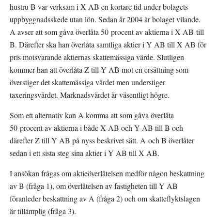
hustru B var verksam i X AB en kortare tid under bolagets 
uppbyggnadsskede utan lön. Sedan år 2004 är bolaget vilande. 
A avser att som gåva överlåta 50 procent av aktierna i X AB till 
B. Därefter ska han överlåta samtliga aktier i Y AB till X AB för 
pris motsvarande aktiernas skattemässiga värde. Slutligen 
kommer han att överlåta Z till Y AB mot en ersättning som 
överstiger det skattemässiga värdet men understiger 
taxeringsvärdet. Marknadsvärdet är väsentligt högre.
Som ett alternativ kan A komma att som gåva överlåta 
50 procent av aktierna i både X AB och Y AB till B och 
därefter Z till Y AB på nyss beskrivet sätt. A och B överlåter 
sedan i ett sista steg sina aktier i Y AB till X AB.
I ansökan frågas om aktieöverlåtelsen medför någon beskattning 
av B (fråga 1), om överlåtelsen av fastigheten till Y AB 
föranleder beskattning av A (fråga 2) och om skatteflyktslagen 
är tillämplig (fråga 3).