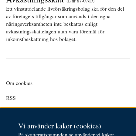
(Dnr 87-07/D)
Ett vinstutdelande livförsäkringsbolag ska för den del
av företagets tillgångar som används i den egna
näringsverksamheten inte beskattas enligt
avkastningsskattelagen utan vara föremål för
inkomstbeskattning hos bolaget.
Om cookies
RSS
Personuppgiftspolicy
Vi använder kakor (cookies)
Tillgänglighetsredogörelse
På skatterattsnamnden.se använder vi kakor