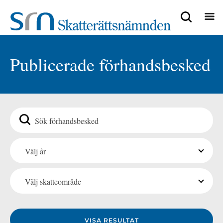
Focustrap
Focustrap
Välj
Välj
start
end
år
skatteområde
Publicerade förhandsbesked
Sök
Välj
Välj år
år
Välj
Välj skatteområde
skatteområde
VISA RESULTAT