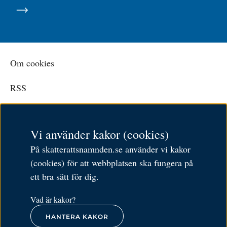
Om cookies
RSS
Personuppgiftspolicy
Vi använder kakor (cookies)
Tillgänglighetsredogörelse
På skatterattsnamnden.se använder vi kakor
Besöksadress: Karlavägen 108
(cookies) för att webbplatsen ska fungera på
Postadress: Box 24144,
ett bra sätt för dig.
104 51 Stockholm
Öppettider: 9–11.30 och 12.30–16
Vad är kakor?
HANTERA KAKOR
Tel:
010-574 79 57