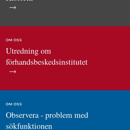
OM OSS
Utredning om
förhandsbeskedsinstitutet
OM OSS
Observera - problem med
sökfunktionen