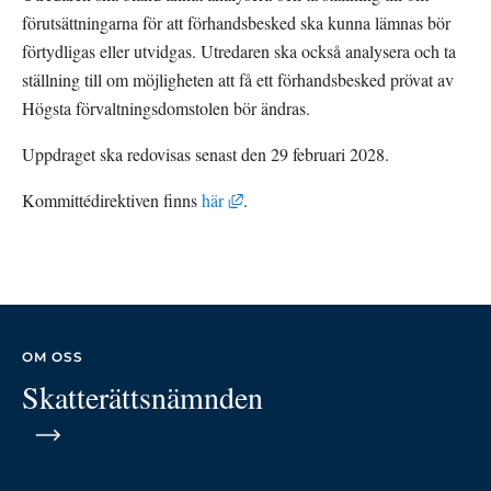
förutsättningarna för att förhandsbesked ska kunna lämnas bör 
förtydligas eller utvidgas. Utredaren ska också analysera och ta 
ställning till om möjligheten att få ett förhandsbesked prövat av 
Högsta förvaltningsdomstolen bör ändras.
Uppdraget ska redovisas senast den 29 februari 2028.
Länk till annan webbplats, öppnas i 
Kommittédirektiven finns 
här
. 
OM OSS
Skatterättsnämnden