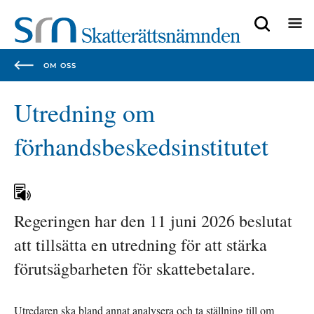
Focustrap
Focustrap
start
end
OM OSS
Utredning om 
förhandsbeskedsinstitutet
Regeringen har den 11 juni 2026 beslutat 
att tillsätta en utredning för att stärka 
förutsägbarheten för skattebetalare.
Utredaren ska bland annat analysera och ta ställning till om 