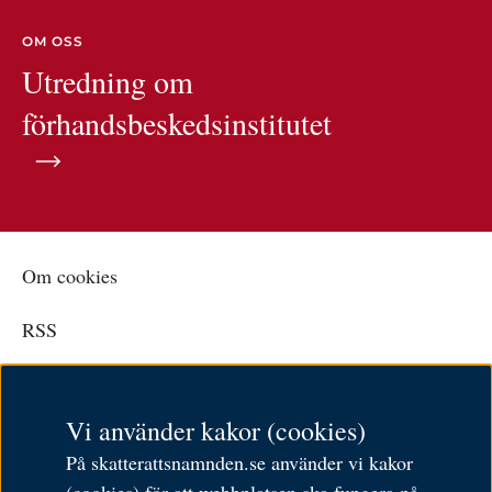
OM OSS
Utredning om
förhandsbeskedsinstitutet
Om cookies
RSS
Personuppgiftspolicy
Vi använder kakor (cookies)
Tillgänglighetsredogörelse
På skatterattsnamnden.se använder vi kakor
Besöksadress: Karlavägen 108