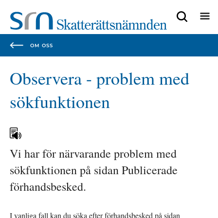
Focustrap
Focustrap
start
end
OM OSS
Observera - problem med 
sökfunktionen
Vi har för närvarande problem med 
sökfunktionen på sidan Publicerade 
förhandsbesked.
I vanliga fall kan du söka efter förhandsbesked på sidan 