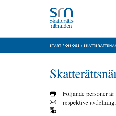
Focustrap
Focustrap
start
end
START
OM OSS
SKATTERÄTTSN
Skatterättsn
Följande personer är 
Skriv
ut
respektive avdelning.
Dela
sidan