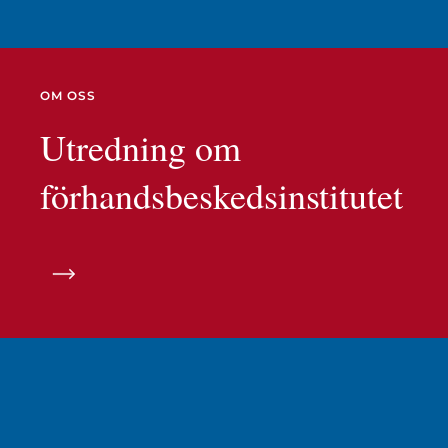
OM OSS
Utredning om
förhandsbeskedsinstitutet