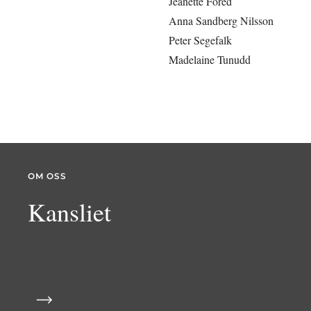
Jeanette Fored
Anna Sandberg Nilsson
Peter Segefalk
Madelaine Tunudd
OM OSS
Kansliet