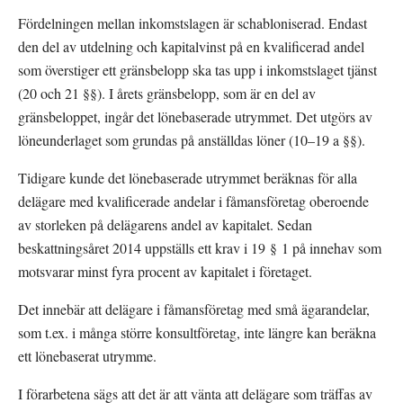
Fördelningen mellan inkomstslagen är schabloniserad. Endast 
den del av utdelning och kapitalvinst på en kvalificerad andel 
som överstiger ett gränsbelopp ska tas upp i inkomstslaget tjänst 
(20 och 21 §§). I årets gränsbelopp, som är en del av 
gränsbeloppet, ingår det lönebaserade utrymmet. Det utgörs av 
löneunderlaget som grundas på anställdas löner (10–19 a §§).
Tidigare kunde det lönebaserade utrymmet beräknas för alla 
delägare med kvalificerade andelar i fåmansföretag oberoende 
av storleken på delägarens andel av kapitalet. Sedan 
beskattningsåret 2014 uppställs ett krav i 19 § 1 på innehav som 
motsvarar minst fyra procent av kapitalet i företaget.
Det innebär att delägare i fåmansföretag med små ägarandelar, 
som t.ex. i många större konsultföretag, inte längre kan beräkna 
ett lönebaserat utrymme.
I förarbetena sägs att det är att vänta att delägare som träffas av 