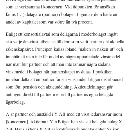
som är verksamma i koncernen. Vid tidpunkten för ansökan 
fanns (…) delägare (partner) i bolaget. Ingen av dem hade en 
andel av kapitalet som var större än två procent.
Enligt ett konsortialavtal som delägarna i moderbolaget ingått 
ska varje års vinst utbetalas till dem som varit partner det aktuella 
räkenskapsåret. Principen kallas ibland ”naken-in-naken-ut” och 
innebär att man inte får ta del av några upparbetade vinstmedel 
när man blir partner och att man inte lämnar några sådana 
vinstmedel i bolaget när partnerskapet avslutas. I praktiken 
innebär detta att en partner får sin vinstandel årligen distribuerad 
som lön, pension och aktieutdelning. Aktieutdelningen går 
antingen direkt till partnern eller till partnerns egna helägda 
ägarbolag.
A är partner och anställd i Y AB med ett visst ledaransvar inom 
[koncernen]. Aktierna i Y AB äger han via sitt helägda bolag X 
AB. Hans aktier i X AB är kvalificerade andelar enligt 57 kap.