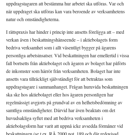
uppdragstagaren att bestämma hur arbetet ska utföras. Var och 
när uppdraget ska utföras kan vara beroende av verksamhetens 
natur och omständigheterna.
I rättspraxis har hinder i princip inte ansetts föreligga att – med 
verkan även i beskattningshänseende – i aktiebolagets form 
bedriva verksamhet som i allt väsentligt bygger på ägarens 
personliga arbetsinsatser. Vid beskattningen har emellertid i vissa 
fall bortsetts från aktiebolaget och ägaren av bolaget har påförts 
de inkomster som härrör från verksamheten. Bolaget har inte 
ansetts vara tillräckligt självständigt för att betraktas som 
uppdragstagare i sammanhanget. Frågan huruvida beskattningen 
ska ske hos aktiebolaget eller hos ägaren personligen har 
regelmässigt avgjorts på grundval av en helhetsbedömning av 
samtliga omständigheter. Därvid har även beaktats om det 
huvudsakliga syftet med att bedriva verksamheten i 
aktiebolagsform har varit att uppnå icke avsedda förmåner vid 
beskattningen (se t.ex. RÅ 2000 not. 189 och där redovisad 