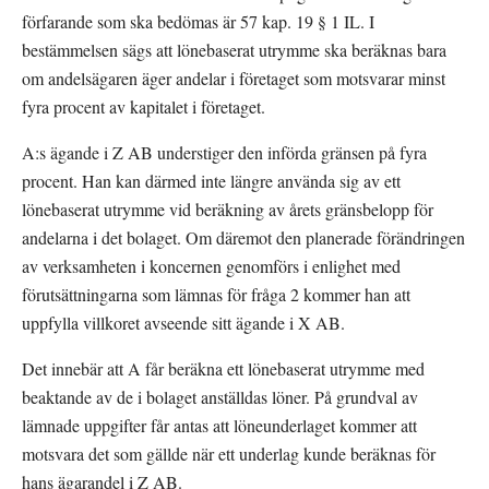
förfarande som ska bedömas är 57 kap. 19 § 1 IL. I 
bestämmelsen sägs att lönebaserat utrymme ska beräknas bara 
om andelsägaren äger andelar i företaget som motsvarar minst 
fyra procent av kapitalet i företaget.
A:s ägande i Z AB understiger den införda gränsen på fyra 
procent. Han kan därmed inte längre använda sig av ett 
lönebaserat utrymme vid beräkning av årets gränsbelopp för 
andelarna i det bolaget. Om däremot den planerade förändringen 
av verksamheten i koncernen genomförs i enlighet med 
förutsättningarna som lämnas för fråga 2 kommer han att 
uppfylla villkoret avseende sitt ägande i X AB.
Det innebär att A får beräkna ett lönebaserat utrymme med 
beaktande av de i bolaget anställdas löner. På grundval av 
lämnade uppgifter får antas att löneunderlaget kommer att 
motsvara det som gällde när ett underlag kunde beräknas för 
hans ägarandel i Z AB.