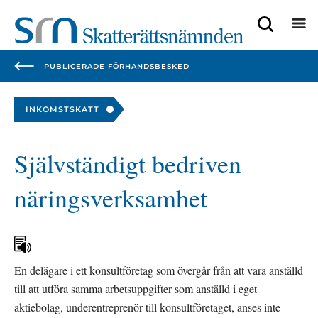
Focustrap
Focustrap
start
end
PUBLICERADE FÖRHANDSBESKED
INKOMSTSKATT
Självständigt bedriven 
näringsverksamhet
En delägare i ett konsultföretag som övergår från att vara anställd 
till att utföra samma arbetsuppgifter som anställd i eget 
aktiebolag, underentreprenör till konsultföretaget, anses inte 