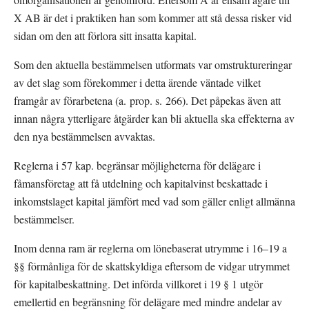
X AB är det i praktiken han som kommer att stå dessa risker vid 
sidan om den att förlora sitt insatta kapital.
Som den aktuella bestämmelsen utformats var omstruktureringar 
av det slag som förekommer i detta ärende väntade vilket 
framgår av förarbetena (a. prop. s. 266). Det påpekas även att 
innan några ytterligare åtgärder kan bli aktuella ska effekterna av 
den nya bestämmelsen avvaktas.
Reglerna i 57 kap. begränsar möjligheterna för delägare i 
fåmansföretag att få utdelning och kapitalvinst beskattade i 
inkomstslaget kapital jämfört med vad som gäller enligt allmänna 
bestämmelser.
Inom denna ram är reglerna om lönebaserat utrymme i 16–19 a 
§§ förmånliga för de skattskyldiga eftersom de vidgar utrymmet 
för kapitalbeskattning. Det införda villkoret i 19 § 1 utgör 
emellertid en begränsning för delägare med mindre andelar av 