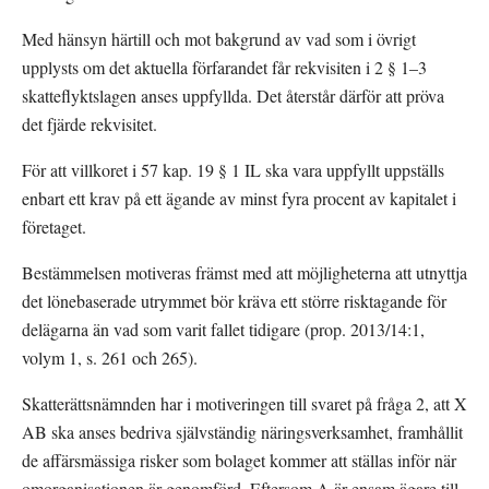
Med hänsyn härtill och mot bakgrund av vad som i övrigt 
upplysts om det aktuella förfarandet får rekvisiten i 2 § 1–3 
skatteflyktslagen anses uppfyllda. Det återstår därför att pröva 
det fjärde rekvisitet.
För att villkoret i 57 kap. 19 § 1 IL ska vara uppfyllt uppställs 
enbart ett krav på ett ägande av minst fyra procent av kapitalet i 
företaget.
Bestämmelsen motiveras främst med att möjligheterna att utnyttja 
det lönebaserade utrymmet bör kräva ett större risktagande för 
delägarna än vad som varit fallet tidigare (prop. 2013/14:1, 
volym 1, s. 261 och 265).
Skatterättsnämnden har i motiveringen till svaret på fråga 2, att X 
AB ska anses bedriva självständig näringsverksamhet, framhållit 
de affärsmässiga risker som bolaget kommer att ställas inför när 
omorganisationen är genomförd. Eftersom A är ensam ägare till 