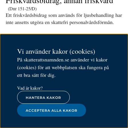
Friskvårdsbidrag, annan friskvård
(Dnr 151-25/D)
Ett friskvårdsbidrag som används för ljusbehandling har
inte ansetts utgöra en skattefri personalvårdsförmån.
Vi använder kakor (cookies)
|
2026-05-08
INKOMSTSKATT
På skatterattsnamnden.se använder vi kakor
Kvalificerade andelar,
(cookies) för att webbplatsen ska fungera på
ett bra sätt för dig.
utomståenderegeln
(Dnr 165-25/D)
Vad är kakor?
Särskilt kvalificerade andelar har ansetts utgöra
HANTERA KAKOR
kvalificerade andelar vid tillämpning av
utomståenderegeln.
ACCEPTERA ALLA KAKOR