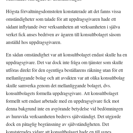
Högsta förvaltningsdomstolen konstaterade att det fanns vissa 
omständigheter som talade för att uppdragsgivaren hade ett 
sådant inflytande över verksamheten att verksamheten i själva 
verket fick anses bedriven av ägaren till konsultbolaget såsom 
anställd hos uppdragsgivaren.
En sådan omständighet var att konsultbolaget endast skulle ha en 
uppdragsgivare. Det var dock inte fråga om tjänster som skulle 
utföras direkt för den egentliga beställarens räkning utan för ett 
mellanliggande bolag och att avsikten var att olika konsultbolag 
skulle samverka genom det mellanliggande bolaget, dvs. 
konsultbolagets formella uppdragsgivare. Att konsultbolaget 
formellt sett endast arbetade med en uppdragsgivare fick mot 
denna bakgrund inte en avgörande betydelse vid bedömningen 
av huruvida verksamheten bedrevs självständigt. Det utgjorde 
dock en påtaglig begränsning av självständigheten. Det 
konstaterades vidare att konsultbolaget hade en till synes 