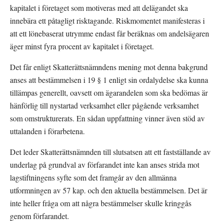
kapitalet i företaget som motiveras med att delägandet ska 
innebära ett påtagligt risktagande. Riskmomentet manifesteras i 
att ett lönebaserat utrymme endast får beräknas om andelsägaren 
äger minst fyra procent av kapitalet i företaget.
Det får enligt Skatterättsnämndens mening mot denna bakgrund 
anses att bestämmelsen i 19 § 1 enligt sin ordalydelse ska kunna 
tillämpas generellt, oavsett om ägarandelen som ska bedömas är 
hänförlig till nystartad verksamhet eller pågående verksamhet 
som omstrukturerats. En sådan uppfattning vinner även stöd av 
uttalanden i förarbetena.
Det leder Skatterättsnämnden till slutsatsen att ett fastställande av 
underlag på grundval av förfarandet inte kan anses strida mot 
lagstiftningens syfte som det framgår av den allmänna 
utformningen av 57 kap. och den aktuella bestämmelsen. Det är 
inte heller fråga om att några bestämmelser skulle kringgås 
genom förfarandet.