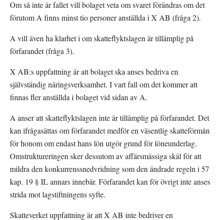
Om så inte är fallet vill bolaget veta om svaret förändras om det 
förutom A finns minst tio personer anställda i X AB (fråga 2).
A vill även ha klarhet i om skatteflyktslagen är tillämplig på 
förfarandet (fråga 3).
X AB:s uppfattning är att bolaget ska anses bedriva en 
självständig näringsverksamhet. I vart fall om det kommer att 
finnas fler anställda i bolaget vid sidan av A.
A anser att skatteflyktslagen inte är tillämplig på förfarandet. Det 
kan ifrågasättas om förfarandet medför en väsentlig skatteförmån 
för honom om endast hans lön utgör grund för löneunderlag. 
Omstruktureringen sker dessutom av affärsmässiga skäl för att 
mildra den konkurrenssnedvridning som den ändrade regeln i 57 
kap. 19 § IL annars innebär. Förfarandet kan för övrigt inte anses 
strida mot lagstiftningens syfte.
Skatteverket uppfattning är att X AB inte bedriver en 