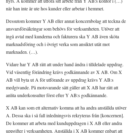
hyrs. A kommer att utföra sitt arbete från Y AB:s kontor i (…) 
när han inte är ute hos kunder eller arbetar i hemmet.
Dessutom kommer Y AB eller annat koncernbolag att teckna de 
ansvarsförsäkringar som behövs för verksamheten. Utöver att 
ingå avtal med kunderna och fakturera ska Y AB även sköta 
marknadsföring och i övrigt verka som ansiktet utåt mot 
marknaden. (…).
Vidare har Y AB rätt att under hand ändra i tilldelade uppdrag. 
Vid väsentlig förändring krävs godkännande av X AB. Om X 
AB vill byta ut A för utförande av uppdrag krävs Y AB:s 
medgivande. På motsvarande sätt gäller att X AB har rätt att 
anlita underkonsulter först efter Y AB:s godkännande.
X AB kan som ett alternativ komma att ha andra anställda utöver 
A. Dessa ska i så fall inledningsvis rekryteras från [koncernen]. 
De kommer att arbeta med kunduppdragen i X AB eller andra 
uppgifter i verksamheten. Anställda i X AB kommer enbart att 