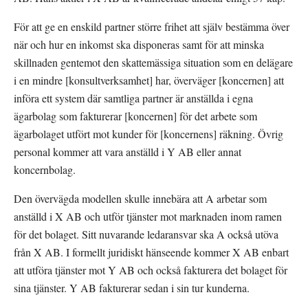
För att ge en enskild partner större frihet att själv bestämma över 
när och hur en inkomst ska disponeras samt för att minska 
skillnaden gentemot den skattemässiga situation som en delägare 
i en mindre [konsultverksamhet] har, överväger [koncernen] att 
införa ett system där samtliga partner är anställda i egna 
ägarbolag som fakturerar [koncernen] för det arbete som 
ägarbolaget utfört mot kunder för [koncernens] räkning. Övrig 
personal kommer att vara anställd i Y AB eller annat 
koncernbolag.
Den övervägda modellen skulle innebära att A arbetar som 
anställd i X AB och utför tjänster mot marknaden inom ramen 
för det bolaget. Sitt nuvarande ledaransvar ska A också utöva 
från X AB. I formellt juridiskt hänseende kommer X AB enbart 
att utföra tjänster mot Y AB och också fakturera det bolaget för 
sina tjänster. Y AB fakturerar sedan i sin tur kunderna.