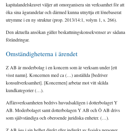
kapitalandelskravet väljer att omorganisera sin verksamhet för att 
öka sina ägarandelar och därmed kunna utnyttja ett lönebaserat 
utrymme i en ny struktur (prop. 2013/14:1, volym 1, s. 266).
Den aktuella ansökan gäller beskattningskonsekvenser av sådana 
förändringar.
Omständigheterna i ärendet
Z AB är moderbolag i en koncern som är verksam under [ett 
visst namn]. Koncernen med ca (…) anställda [bedriver 
konsultverksamhet]. [Koncernen] arbetar mot vitt skilda 
kundkategorier (…).
Affärsverksamheten bedrivs huvudsakligen i dotterbolaget Y 
AB. Moderbolaget samt dotterbolagen Y AB och Ö AB drivs 
som självständiga och oberoende juridiska enheter. (…).
Z AB ägs i sin helhet direkt eller indirekt av fysiska personer 