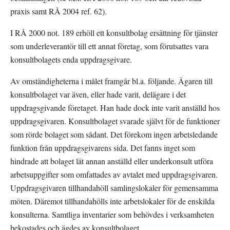
praxis samt RÅ 2004 ref. 62).
I RÅ 2000 not. 189 erhöll ett konsultbolag ersättning för tjänster 
som underleverantör till ett annat företag, som förutsattes vara 
konsultbolagets enda uppdragsgivare. 
Av omständigheterna i målet framgår bl.a. följande. Ägaren till 
konsultbolaget var även, eller hade varit, delägare i det 
uppdragsgivande företaget. Han hade dock inte varit anställd hos 
uppdragsgivaren. Konsultbolaget svarade självt för de funktioner 
som rörde bolaget som sådant. Det förekom ingen arbetsledande 
funktion från uppdragsgivarens sida. Det fanns inget som 
hindrade att bolaget lät annan anställd eller underkonsult utföra 
arbetsuppgifter som omfattades av avtalet med uppdragsgivaren. 
Uppdragsgivaren tillhandahöll samlingslokaler för gemensamma 
möten. Däremot tillhandahölls inte arbetslokaler för de enskilda 
konsulterna. Samtliga inventarier som behövdes i verksamheten 
bekostades och ägdes av konsultbolaget.