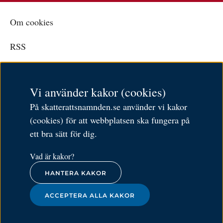
Om cookies
RSS
Personuppgiftspolicy
Vi använder kakor (cookies)
Tillgänglighetsredogörelse
På skatterattsnamnden.se använder vi kakor
Besöksadress: Karlavägen 108
(cookies) för att webbplatsen ska fungera på
Postadress: Box 24144,
ett bra sätt för dig.
104 51 Stockholm
Öppettider: 9–11.30 och 12.30–16
Vad är kakor?
HANTERA KAKOR
Tel:
010-574 79 57
ACCEPTERA ALLA KAKOR
kansliet@skatterattsnamnden.se