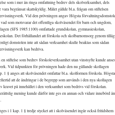
telse som i mer än ringa omfattning bedrev dels skolverksamhet, dels 
vara begränsat skattskyldig. Målet gällde bl.a. frågan om stiftelsen 
dervisningsverk. Vid den prövningen angav Högsta förvaltningsdomstole
 vad som motsvarar det offentliga skolväsendet för barn och ungdom, 
kollagen (SFS 1985:1100) omfattade grundskolan, gymnasieskolan, 
eskolan. Det förhållandet att förskola och skolbarnomsorg genom tilläg
enligt domstolen inte att sådan verksamhet skulle beaktas som sådan 
rvisningsverk kan bedriva.
en stiftelse som bedrev förskoleverksamhet utan vinstsyfte kunde anses
verk. Vid tidpunkten för prövningen hade den nu gällande skollagen 
kap. 1 § anges att skolväsendet omfattar bl.a. skolformen förskola. Högsta
lertid att de ändringar i de begrepp som används i den nya skollagen 
v kravet på innehållet i den verksamhet som bedrivs vid förskolan. 
erättslig mening kunde därför inte ges en annan och vidare innebörd än 
.
es i 1 kap. 1 § tredje stycket att i skolväsendet ingår också fritidshem 