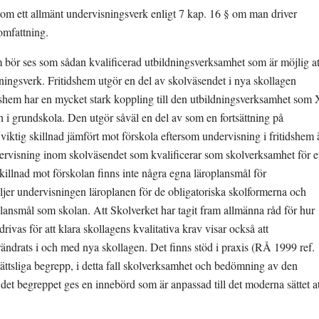
som ett allmänt undervisningsverk enligt 7 kap. 16 § om man driver 
omfattning.
em bör ses som sådan kvalificerad utbildningsverksamhet som är möjlig att
ningsverk. Fritidshem utgör en del av skolväsendet i nya skollagen 
dshem har en mycket stark koppling till den utbildningsverksamhet som X
ch i grundskola. Den utgör såväl en del av som en fortsättning på 
viktig skillnad jämfört mot förskola eftersom undervisning i fritidshem ä
ervisning inom skolväsendet som kvalificerar som skolverksamhet för et
killnad mot förskolan finns inte några egna läroplansmål för 
öljer undervisningen läroplanen för de obligatoriska skolformerna och 
nsmål som skolan. Att Skolverket har tagit fram allmänna råd för hur 
ivas för att klara skollagens kvalitativa krav visar också att 
ändrats i och med nya skollagen. Det finns stöd i praxis (RÅ 1999 ref. 
erättsliga begrepp, i detta fall skolverksamhet och bedömning av den 
et begreppet ges en innebörd som är anpassad till det moderna sättet att