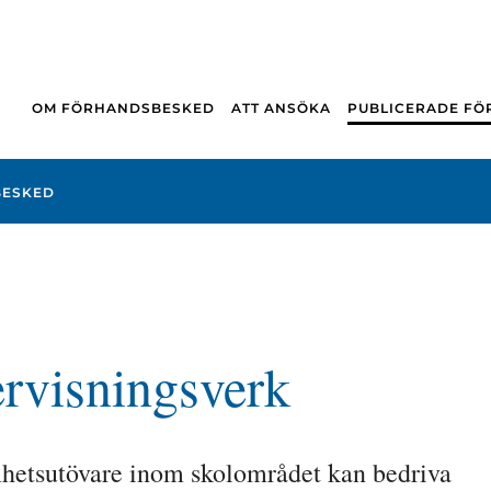
OM FÖRHANDSBESKED
ATT ANSÖKA
PUBLICERADE F
BESKED
rvisningsverk
etsutövare inom skolområdet kan bedriva 