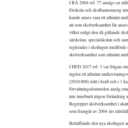
I RÅ 2004 ref. 77 ansågs en stif
förskola och skolbarnomsorg inte 
kunde anses vara ett allmänt un
att som skolverksamhet får anses
vilket enligt den då gällande s
särskolan, specialskolan och sam
reglerades i skollagen medförde 
skolverksamhet som allmänt unde
I HFD 2017 ref. 3 var frågan om 
utgöra ett allmänt undervisnings
(2010:800) trätt i kraft och i 1 
förvaltningsdomstolen ansåg emel
inte inneburit någon förändring a
Begreppet skolverksamhet i skatt
som framgår av 2004 års rättsfall
Beträffande den nya skollagen ang