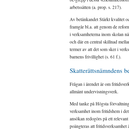
arbetssätten (a. prop. s. 217).
Av betänkandet Stärkt kvalitet 
framgår bl.a. att genom de refor
i verksamheterna inom skolan när
och där en central skillnad mella
termer av att det som sker i verk
barnens frivillighet (s. 61 f.).
Skatterättsnämndens 
Frågan i ärendet är om fritidsve
allmänt undervisningsverk.
Med tanke på Högsta förvaltning
verksamhet inom fritidshem i det
ansökan redogörs på ett relevant 
poängteras att fritidsverksamhet 