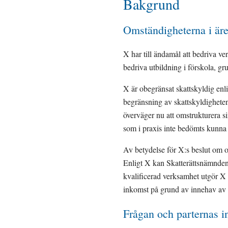
Bakgrund
Omständigheterna i är
X har till ändamål att bedriva v
bedriva utbildning i förskola, g
X är obegränsat skattskyldig enl
begränsning av skattskyldigheten
överväger nu att omstrukturera s
som i praxis inte bedömts kunna 
Av betydelse för X:s beslut om om
Enligt X kan Skatterättsnämnden 
kvalificerad verksamhet utgör X 
inkomst på grund av innehav av f
Frågan och parternas in