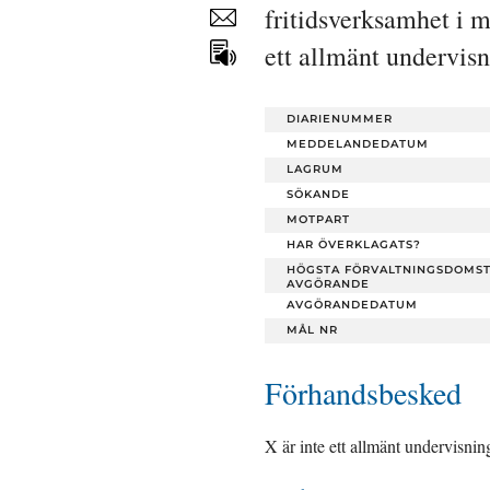
fritidsverksamhet i m
Dela
sidan
ett allmänt undervisn
DIARIENUMMER
MEDDELANDEDATUM
LAGRUM
SÖKANDE
MOTPART
HAR ÖVERKLAGATS?
HÖGSTA FÖRVALTNINGSDOMS
AVGÖRANDE
AVGÖRANDEDATUM
MÅL NR
Förhandsbesked
X är inte ett allmänt undervisni