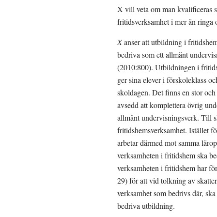
X vill veta om man kvalificeras 
fritidsverksamhet i mer än ringa 
X 
anser att utbildning i fritidsh
bedriva som ett allmänt undervis
(2010:800). Utbildningen i friti
ger sina elever i förskoleklass o
skoldagen. Det finns en stor och 
avsedd att komplettera övrig und
allmänt undervisningsverk. Till s
fritidshemsverksamhet. Istället f
arbetar därmed mot samma läropla
verksamheten i fritidshem ska bedr
verksamheten i fritidshem har för
29) för att vid tolkning av skatt
verksamhet som bedrivs där, ska d
bedriva utbildning.