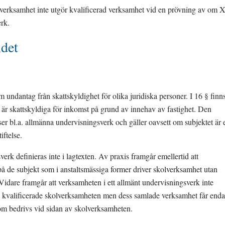
msverksamhet inte utgör kvalificerad verksamhet vid en prövning av om X
erk.
ndet
 undantag från skattskyldighet för olika juridiska personer. I 16 § finns
 är skattskyldiga för inkomst på grund av innehav av fastighet. Den 
r bl.a. allmänna undervisningsverk och gäller oavsett om subjektet är et
iftelse.
rk definieras inte i lagtexten. Av praxis framgår emellertid att 
 på de subjekt som i anstaltsmässiga former driver skolverksamhet utan 
Vidare framgår att verksamheten i ett allmänt undervisningsverk inte 
n kvalificerade skolverksamheten men dess samlade verksamhet får endas
som bedrivs vid sidan av skolverksamheten.