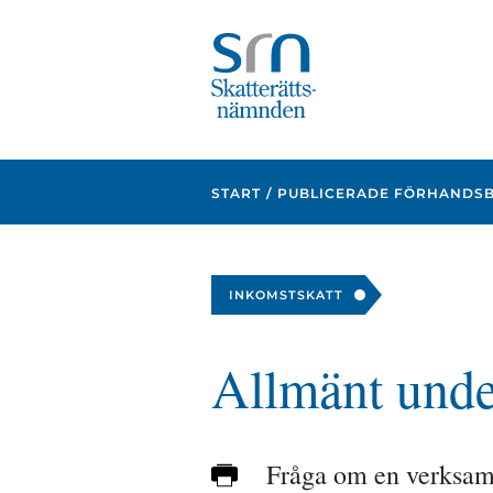
Focustrap
Focustrap
start
end
START
PUBLICERADE FÖRHANDS
INKOMSTSKATT
Allmänt unde
Fråga om en verksamh
Skriv
ut