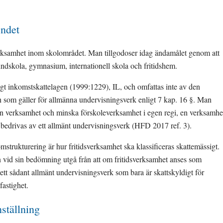
endet
erksamhet inom skolområdet. Man tillgodoser idag ändamålet genom att 
rundskola, gymnasium, internationell skola och fritidshem.
igt inkomstskattelagen (1999:1229), IL, och omfattas inte av den 
 som gäller för allmänna undervisningsverk enligt 7 kap. 16 §. Man 
in verksamhet och minska förskoleverksamhet i egen regi, en verksamhet
bedrivas av ett allmänt undervisningsverk (HFD 2017 ref. 3).
strukturering är hur fritidsverksamhet ska klassificeras skattemässigt. 
vid sin bedömning utgå från att om fritidsverksamhet anses som 
ett sådant allmänt 
undervisningsverk som bara är skattskyldigt för 
astighet.
ställning