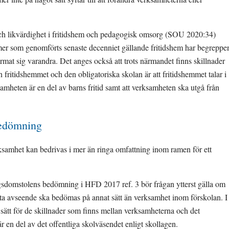
och likvärdighet i fritidshem och pedagogisk omsorg (SOU 2020:34) 
mer som genomförts senaste decenniet gällande fritidshem har begreppen
mat sig varandra. Det anges också att trots närmandet finns skillnader 
n fritidshemmet och den obligatoriska skolan är att fritidshemmet talar i 
samheten är en del av barns fritid samt att verksamheten ska utgå från 
bedömning
rksamhet kan bedrivas i mer än ringa omfattning inom ramen för ett 
sdomstolens bedömning i HFD 2017 ref. 3 bör frågan ytterst gälla om 
ta avseende ska bedömas på annat sätt än verksamhet inom förskolan. I 
sätt för de skillnader som finns mellan verksamheterna och det 
är en del av det offentliga skolväsendet enligt skollagen.