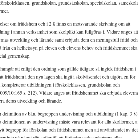
förskoleklassen, grundskolan, grundsärskolan, specialskolan, sameskola
rmer.
lser om fritidshem och i 2 § finns en motsvarande skrivning om att 
ning i annan verksamhet som skolplikt kan fullgöras i. Vidare anges att 
ernas utveckling och lärande samt erbjuda dem en meningsfull fritid och 
å från en helhetssyn på eleven och elevens behov och fritidshemmet ska 
ocial gemenskap.
ramgår att enligt den ordning som gällde tidigare så ingick fritidshem i 
 fritidshem i den nya lagen ska ingå i skolväsendet och utgöra en för 
m kompletterar utbildningen i förskoleklassen, grundskolan och 
09/10:165 s. 212). Vidare anges att fritidshemmet ska erbjuda eleverna
era deras utveckling och lärande.
n definition av bl.a. begreppen undervisning och utbildning (1 kap. 3 §). 
 definitionen av undervisning måste vara relevant för alla skolformer, att
nytt begrepp för förskolan och fritidshemmet men att användandet av dett
 inte på något sätt syftar till att förändra verksamheterna eller 