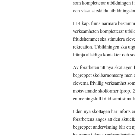
som kompletterar utbildningen i 
och vissa särskilda utbildningsfo
I 14 kap. finns närmare bestämme
verksamheten kompletterar utbild
fritidshemmet ska stimulera elev
rekreation. Utbildningen ska utg
främja allsidiga kontakter och s
Av förarbeten till nya skollagen f
begreppet skolbarnomsorg men att
eleverna frivillig verksamhet so
motsvarande skolformer (prop. 20
en meningsfull fritid samt stimul
I den nya skollagen har införts e
förarbetena anges att den aktuella
begreppet undervisning blir ett 
be-grepp i dessa verksamhetsformer