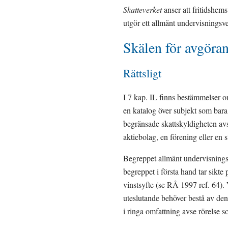
Skatteverket
 anser att fritidshe
utgör ett allmänt undervisningsv
Skälen för avgöra
Rättsligt
I 7 kap. IL finns bestämmelser om
en katalog över subjekt som bara
begränsade skattskyldigheten avse
aktiebolag, en förening eller en st
Begreppet allmänt undervisningsve
begreppet i första hand tar sikte
vinstsyfte (se RÅ 1997 ref. 64). 
uteslutande behöver bestå av de
i ringa omfattning avse rörelse 