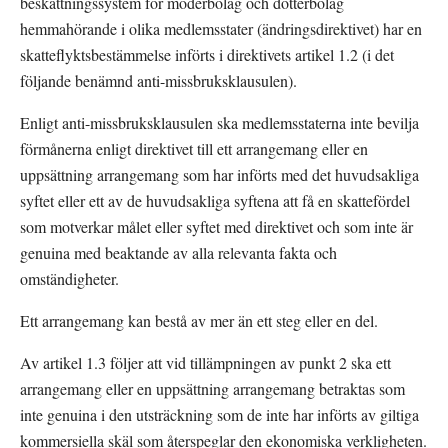
beskattningssystem för moderbolag och dotterbolag 
hemmahörande i olika medlemsstater (ändringsdirektivet) har en 
skatteflyktsbestämmelse införts i direktivets artikel 1.2 (i det 
följande benämnd anti-missbruksklausulen).
Enligt anti-missbruksklausulen ska medlemsstaterna inte bevilja 
förmånerna enligt direktivet till ett arrangemang eller en 
uppsättning arrangemang som har införts med det huvudsakliga 
syftet eller ett av de huvudsakliga syftena att få en skattefördel 
som motverkar målet eller syftet med direktivet och som inte är 
genuina med beaktande av alla relevanta fakta och 
omständigheter.
Ett arrangemang kan bestå av mer än ett steg eller en del.
Av artikel 1.3 följer att vid tillämpningen av punkt 2 ska ett 
arrangemang eller en uppsättning arrangemang betraktas som 
inte genuina i den utsträckning som de inte har införts av giltiga 
kommersiella skäl som återspeglar den ekonomiska verkligheten.