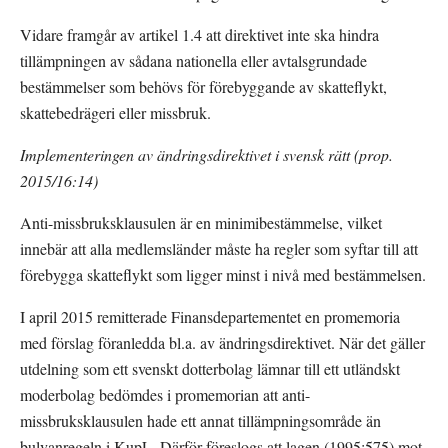
Vidare framgår av artikel 1.4 att direktivet inte ska hindra 
tillämpningen av sådana nationella eller avtalsgrundade 
bestämmelser som behövs för förebyggande av skatteflykt, 
skattebedrägeri eller missbruk.
Implementeringen av ändringsdirektivet i svensk rätt (prop. 
2015/16:14)
Anti-missbruksklausulen är en minimibestämmelse, vilket 
innebär att alla medlemsländer måste ha regler som syftar till att 
förebygga skatteflykt som ligger minst i nivå med bestämmelsen.
I april 2015 remitterade Finansdepartementet en promemoria 
med förslag föranledda bl.a. av ändringsdirektivet. När det gäller 
utdelning som ett svenskt dotterbolag lämnar till ett utländskt 
moderbolag bedömdes i promemorian att anti-
missbruksklausulen hade ett annat tillämpningsområde än 
bulvanregeln i KupL. Därför föreslogs att lagen (1995:575) mot 