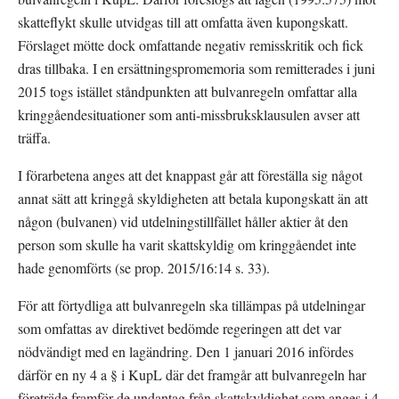
skatteflykt skulle utvidgas till att omfatta även kupongskatt. 
Förslaget mötte dock omfattande negativ remisskritik och fick 
dras tillbaka. I en ersättningspromemoria som remitterades i juni 
2015 togs istället ståndpunkten att bulvanregeln omfattar alla 
kringgåendesituationer som anti-missbruksklausulen avser att 
träffa.
I förarbetena anges att det knappast går att föreställa sig något 
annat sätt att kringgå skyldigheten att betala kupongskatt än att 
någon (bulvanen) vid utdelningstillfället håller aktier åt den 
person som skulle ha varit skattskyldig om kringgåendet inte 
hade genomförts (se prop. 2015/16:14 s. 33).
För att förtydliga att bulvanregeln ska tillämpas på utdelningar 
som omfattas av direktivet bedömde regeringen att det var 
nödvändigt med en lagändring. Den 1 januari 2016 infördes 
därför en ny 4 a § i KupL där det framgår att bulvanregeln har 
företräde framför de undantag från skattskyldighet som anges i 4 