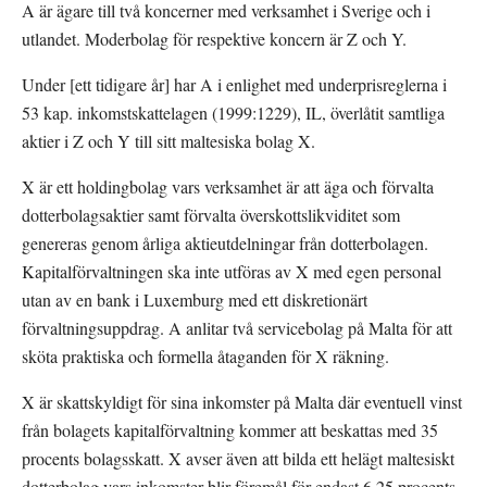
A är ägare till två koncerner med verksamhet i Sverige och i 
utlandet. Moderbolag för respektive koncern är Z och Y.
Under [ett tidigare år] har A i enlighet med underprisreglerna i 
53 kap. inkomstskattelagen (1999:1229), IL, överlåtit samtliga 
aktier i Z och Y till sitt maltesiska bolag X.
X är ett holdingbolag vars verksamhet är att äga och förvalta 
dotterbolagsaktier samt förvalta överskottslikviditet som 
genereras genom årliga aktieutdelningar från dotterbolagen. 
Kapitalförvaltningen ska inte utföras av X med egen personal 
utan av en bank i Luxemburg med ett diskretionärt 
förvaltningsuppdrag. A anlitar två servicebolag på Malta för att 
sköta praktiska och formella åtaganden för X räkning.
X är skattskyldigt för sina inkomster på Malta där eventuell vinst 
från bolagets kapitalförvaltning kommer att beskattas med 35 
procents bolagsskatt. X avser även att bilda ett helägt maltesiskt 
dotterbolag vars inkomster blir föremål för endast 6,25 procents 