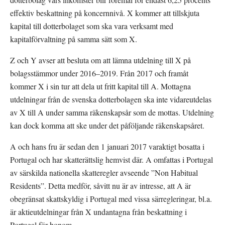
effektiv beskattning på koncernnivå. X kommer att tillskjuta 
kapital till dotterbolaget som ska vara verksamt med 
kapitalförvaltning på samma sätt som X.
Z och Y avser att besluta om att lämna utdelning till X på 
bolagsstämmor under 2016–2019. Från 2017 och framåt 
kommer X i sin tur att dela ut fritt kapital till A. Mottagna 
utdelningar från de svenska dotterbolagen ska inte vidareutdelas 
av X till A under samma räkenskapsår som de mottas. Utdelning 
kan dock komma att ske under det påföljande räkenskapsåret.
A och hans fru är sedan den 1 januari 2017 varaktigt bosatta i 
Portugal och har skatterättslig hemvist där. A omfattas i Portugal 
av särskilda nationella skatteregler avseende ”Non Habitual 
Residents”. Detta medför, såvitt nu är av intresse, att A är 
obegränsat skattskyldig i Portugal med vissa särregleringar, bl.a. 
är aktieutdelningar från X undantagna från beskattning i 
Portugal för honom.