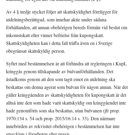
Av 4 § tredje stycket följer att skattskyldighet föreligger för 
utdelningsberättigad, som innehar aktie under sådana 
förhållanden, att annan obehörigen bereds förmån vid beslut om 
inkomstskatt eller vinner befrielse från kupongskatt. 
Skattskyldigheten kan i detta fall träffa även en i Sverige 
obegränsat skattskyldig person.
Syftet med bestämmelsen är att förhindra att regleringen i KupL 
kringgås genom tillskapande av bulvanförhållanden. Det 
åstadkoms genom att den som tagit emot en utdelning ska 
beskattas om denna agerat som bulvan för någon annan. När det 
gäller kringgåenden av skattskyldigheten för kupongskatt är det 
alltså inte den som hade varit skattskyldig om kringgåendet inte 
hade genomförts som ska beskattas, utan bulvanen (jfr prop. 
1970:134 s. 54 och prop. 2015/16:14 s. 33). Den närmare 
innebörden av rekvisitet obehörigen i bestämmelsen har inte 
utvecklats i förarbeten eller praxis.