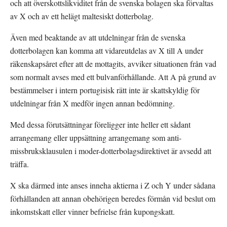
och att överskottslikviditet från de svenska bolagen ska förvaltas 
av X och av ett helägt maltesiskt dotterbolag.
Även med beaktande av att utdelningar från de svenska 
dotterbolagen kan komma att vidareutdelas av X till A under 
räkenskapsåret efter att de mottagits, avviker situationen från vad 
som normalt avses med ett bulvanförhållande. Att A på grund av 
bestämmelser i intern portugisisk rätt inte är skattskyldig för 
utdelningar från X medför ingen annan bedömning.
Med dessa förutsättningar föreligger inte heller ett sådant 
arrangemang eller uppsättning arrangemang som anti-
missbruksklausulen i moder-dotterbolagsdirektivet är avsedd att 
träffa.
X ska därmed inte anses inneha aktierna i Z och Y under sådana 
förhållanden att annan obehörigen beredes förmån vid beslut om 
inkomstskatt eller vinner befrielse från kupongskatt.