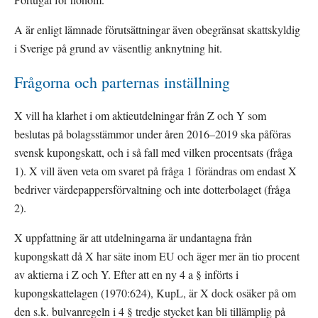
A är enligt lämnade förutsättningar även obegränsat skattskyldig 
i Sverige på grund av väsentlig anknytning hit.
Frågorna och parternas inställning
X vill ha klarhet i om aktieutdelningar från Z och Y som 
beslutas på bolagsstämmor under åren 2016–2019 ska påföras 
svensk kupongskatt, och i så fall med vilken procentsats (fråga 
1). X vill även veta om svaret på fråga 1 förändras om endast X 
bedriver värdepappersförvaltning och inte dotterbolaget (fråga 
2).
X uppfattning är att utdelningarna är undantagna från 
kupongskatt då X har säte inom EU och äger mer än tio procent 
av aktierna i Z och Y. Efter att en ny 4 a § införts i 
kupongskattelagen (1970:624), KupL, är X dock osäker på om 
den s.k. bulvanregeln i 4 § tredje stycket kan bli tillämplig på 