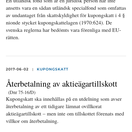
En utländsk fond som är en juridisk person har inte
ansetts vara en sådan utländsk specialfond som omfattas
av undantaget från skatt­skyldighet för kupongskatt i 4 §
nionde stycket kupongskattelagen (1970:624). De
svenska reglerna har bedömts vara förenliga med EU-
rätten.
|
2017-06-02
KUPONGSKATT
Återbetalning av aktieägartillskott
(Dnr 75-16/D)
Kupongskatt ska innehållas på en utdelning som avser
återbetalning av ett tidigare lämnat ovillkorat
aktieägartillskott – men inte om tillskottet förenats med
villkor om återbetalning.