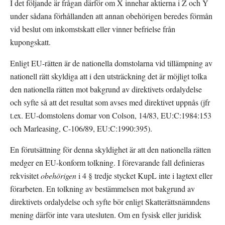
I det följande är frågan därför om X innehar aktierna i Z och Y 
under sådana förhållanden att annan obehörigen beredes förmån 
vid beslut om inkomstskatt eller vinner befrielse från 
kupongskatt.
Enligt EU-rätten är de nationella domstolarna vid tillämpning av 
nationell rätt skyldiga att i den utsträckning det är möjligt tolka 
den nationella rätten mot bakgrund av direktivets ordalydelse 
och syfte så att det resultat som avses med direktivet uppnås (jfr 
t.ex. EU-domstolens domar von Colson, 14/83, EU:C:1984:153 
och Marleasing, C-106/89, EU:C:1990:395).
En förutsättning för denna skyldighet är att den nationella rätten 
medger en EU-konform tolkning. I förevarande fall definieras 
rekvisitet 
obehörigen
 i 4 § tredje stycket KupL inte i lagtext eller 
förarbeten. En tolkning av bestämmelsen mot bakgrund av 
direktivets ordalydelse och syfte bör enligt Skatterättsnämndens 
mening därför inte vara utesluten. Om en fysisk eller juridisk 