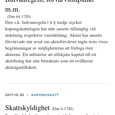
m.m.
(Dnr 64-17/D)
Den s.k. bulvanregeln i 4 § tredje stycket
kupongskattelagen har inte ansetts tillämplig vid
utdelning respektive vinstdelning. Aktier har ansetts
förvärvade när avtal om aktieförvärvet ingås trots vissa
begränsningar av möjligheterna att förfoga över
aktierna. En utfästelse att tillskjuta kapital till ett
aktiebolag har inte betraktats som ett ovillkorat
aktieägartillskott.
|
2017-10-30
KUPONGSKATT
Skattskyldighet
(Dnr 4-17/D)