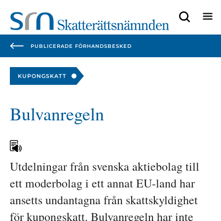
Focustrap
Focustrap
start
end
PUBLICERADE FÖRHANDSBESKED
KUPONGSKATT
Bulvanregeln
Utdelningar från svenska aktiebolag till 
ett moderbolag i ett annat EU-land har 
ansetts undantagna från skattskyldighet 
för kupongskatt. Bulvanregeln har inte 