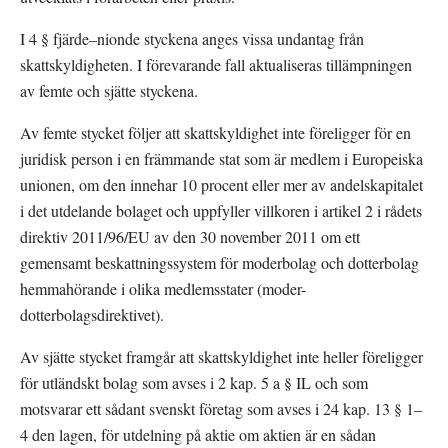
I 4 § fjärde–nionde styckena anges vissa undantag från 
skattskyldigheten. I förevarande fall aktualiseras tillämpningen 
av femte och sjätte styckena.
Av femte stycket följer att skattskyldighet inte föreligger för en 
juridisk person i en främmande stat som är medlem i Europeiska 
unionen, om den innehar 10 procent eller mer av andelskapitalet 
i det utdelande bolaget och uppfyller villkoren i artikel 2 i rådets 
direktiv 2011/96/EU av den 30 november 2011 om ett 
gemensamt beskattningssystem för moderbolag och dotterbolag 
hemmahörande i olika medlemsstater (moder-
dotterbolagsdirektivet).
Av sjätte stycket framgår att skattskyldighet inte heller föreligger 
för utländskt bolag som avses i 2 kap. 5 a § IL och som 
motsvarar ett sådant svenskt företag som avses i 24 kap. 13 § 1–
4 den lagen, för utdelning på aktie om aktien är en sådan 