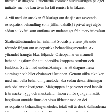
medicinsk diagnos. Patienterna kommer huvudsakligen på eget 
initiativ men de kan även ha fått remiss från läkare.
A vill med sin ansökan få klarlagt om de tjänster avseende 
osteopatisk behandling som [tillhandahålls] i privat regi utgör 
sådan sjukvård som omfattas av undantaget från mervärdesskatt.
Skatterättsnämnden har inhämtat Socialstyrelsens yttrande 
rörande frågan om osteopatiska behandlingsmetoder. Av 
yttrandet framgår bl.a. följande. Osteopati är en manuell 
behandlingsform för att undersöka kroppens struktur och 
funktion. Syftet med undersökningen är att diagnostisera 
störningar och/eller obalanser i kroppen. Genom olika tekniker 
med manuella behandlingsmetoder ska sedan dessa störningar 
och obalanser korrigeras. Målgruppen är personer med besvär 
från nacke, rygg och muskulatur. Inom ett för sjukgymnastik 
begränsat område finns det vissa likheter med en del 
osteopatiska behandlingsmetoder; totalt sett är dock skillnaderna 