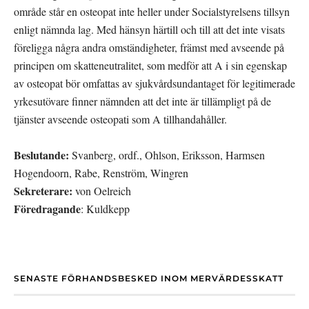
område står en osteopat inte heller under Socialstyrelsens tillsyn 
enligt nämnda lag. Med hänsyn härtill och till att det inte visats 
föreligga några andra omständigheter, främst med avseende på 
principen om skatteneutralitet, som medför att A i sin egenskap 
av osteopat bör omfattas av sjukvårdsundantaget för legitimerade 
yrkesutövare finner nämnden att det inte är tillämpligt på de 
tjänster avseende osteopati som A tillhandahåller.
Beslutande:
 Svanberg, ordf., Ohlson, Eriksson, Harmsen 
Hogendoorn, Rabe, Renström, Wingren
Sekreterare:
 von Oelreich
Föredragande
: Kuldkepp
SENASTE FÖRHANDSBESKED INOM MERVÄRDESSKATT