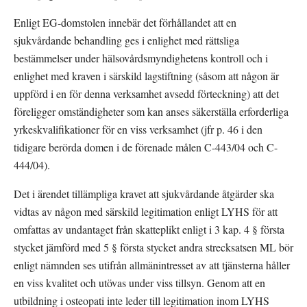
Enligt EG-domstolen innebär det förhållandet att en 
sjukvårdande behandling ges i enlighet med rättsliga 
bestämmelser under hälsovårdsmyndighetens kontroll och i 
enlighet med kraven i särskild lagstiftning (såsom att någon är 
uppförd i en för denna verksamhet avsedd förteckning) att det 
föreligger omständigheter som kan anses säkerställa erforderliga 
yrkeskvalifikationer för en viss verksamhet (jfr p. 46 i den 
tidigare berörda domen i de förenade målen C-443/04 och C-
444/04).
Det i ärendet tillämpliga kravet att sjukvårdande åtgärder ska 
vidtas av någon med särskild legitimation enligt LYHS för att 
omfattas av undantaget från skatteplikt enligt i 3 kap. 4 § första 
stycket jämförd med 5 § första stycket andra strecksatsen ML bör 
enligt nämnden ses utifrån allmänintresset av att tjänsterna håller 
en viss kvalitet och utövas under viss tillsyn. Genom att en 
utbildning i osteopati inte leder till legitimation inom LYHS 