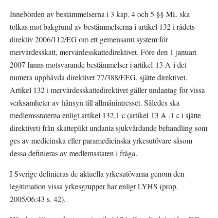
Innebörden av bestämmelserna i 3 kap. 4 och 5 §§ ML ska 
tolkas mot bakgrund av bestämmelserna i artikel 132 i rådets 
direktiv 2006/112/EG om ett gemensamt system för 
mervärdesskatt, mervärdesskattedirektivet. Före den 1 januari 
2007 fanns motsvarande bestämmelser i artikel 13 A i det 
numera upphävda direktivet 77/388/EEG, sjätte direktivet. 
Artikel 132 i mervärdesskattedirektivet gäller undantag för vissa 
verksamheter av hänsyn till allmänintresset. Således ska 
medlemsstaterna enligt artikel 132.1 c (artikel 13 A .1 c i sjätte 
direktivet) från skatteplikt undanta sjukvårdande behandling som 
ges av medicinska eller paramedicinska yrkesutövare såsom 
dessa definieras av medlemsstaten i fråga.
I Sverige definieras de aktuella yrkesutövarna genom den 
legitimation vissa yrkesgrupper har enligt LYHS (prop. 
2005/06:43 s. 42).