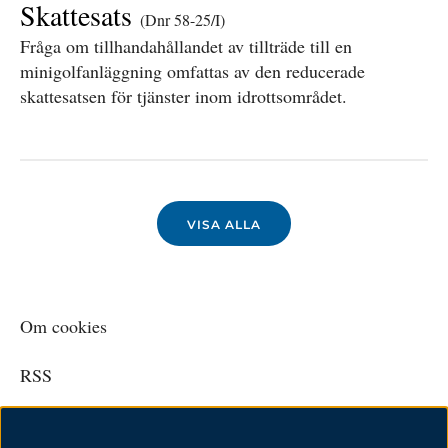
Skattesats
(Dnr 58-25/I)
Fråga om tillhandahållandet av tillträde till en
minigolfanläggning omfattas av den reducerade
skattesatsen för tjänster inom idrottsområdet.
VISA ALLA
Om cookies
RSS
Personuppgiftspolicy