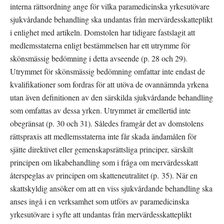
interna rättsordning ange för vilka paramedicinska yrkesutövare 
sjukvårdande behandling ska undantas från mervärdesskatteplikt 
i enlighet med artikeln. Domstolen har tidigare fastslagit att 
medlemsstaterna enligt bestämmelsen har ett utrymme för 
skönsmässig bedömning i detta avseende (p. 28 och 29). 
Utrymmet för skönsmässig bedömning omfattar inte endast de 
kvalifikationer som fordras för att utöva de ovannämnda yrkena 
utan även definitionen av den särskilda sjukvårdande behandling 
som omfattas av dessa yrken. Utrymmet är emellertid inte 
obegränsat (p. 30 och 31). Således framgår det av domstolens 
rättspraxis att medlemsstaterna inte får skada ändamålen för 
sjätte direktivet eller gemenskapsrättsliga principer, särskilt 
principen om likabehandling som i fråga om mervärdesskatt 
återspeglas av principen om skatteneutralitet (p. 35). När en 
skattskyldig ansöker om att en viss sjukvårdande behandling ska 
anses ingå i en verksamhet som utförs av paramedicinska 
yrkesutövare i syfte att undantas från mervärdesskatteplikt 