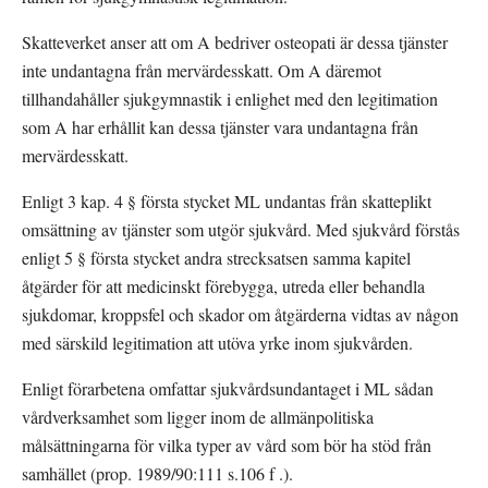
Skatteverket anser att om A bedriver osteopati är dessa tjänster 
inte undantagna från mervärdesskatt. Om A däremot 
tillhandahåller sjukgymnastik i enlighet med den legitimation 
som A har erhållit kan dessa tjänster vara undantagna från 
mervärdesskatt.
Enligt 3 kap. 4 § första stycket ML undantas från skatteplikt 
omsättning av tjänster som utgör sjukvård. Med sjukvård förstås 
enligt 5 § första stycket andra strecksatsen samma kapitel 
åtgärder för att medicinskt förebygga, utreda eller behandla 
sjukdomar, kroppsfel och skador om åtgärderna vidtas av någon 
med särskild legitimation att utöva yrke inom sjukvården.
Enligt förarbetena omfattar sjukvårdsundantaget i ML sådan 
vårdverksamhet som ligger inom de allmänpolitiska 
målsättningarna för vilka typer av vård som bör ha stöd från 
samhället (prop. 1989/90:111 s.106 f .).