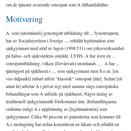
om de tjänster avseende osteopati som A tillhandahåller. 
Motivering
A, som [utomlands] genomgått utbildning till ... fysioterapeut, 
har av Socialstyrelsen i Sverige .... erhållit legitimation som 
sjukgymnast med stöd av lagen (1998:531) om yrkesverksamhet 
på hälso- och sjukvårdens område, LYHS. A har även en ... 
osteopatutbildning, vilken [förvärvats] utomlands ... . A har ... 
tjänstgjort på sjukhuset i .... som sjukgymnast men fr.o.m. [en 
viss tidpunkt] enbart utfört "klassisk" osteopati [där]. Sedan [ett 
antal år] arbetar A i privat regi med samma slags osteopatiska 
behandlingar som A utförde på sjukhuset. Något inslag av 
traditionell sjukgymnastik förekommer inte. Behandlingarna 
omfattas enligt A:s uppfattning av [legitimationen] som 
sjukgymnast. Cirka 90 procent av patienterna som kommer till 
A:s mottagning har redan konsulterat en läkare och erhållit en 