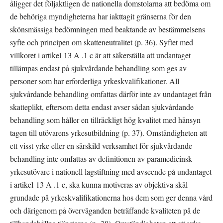
åligger det följaktligen de nationella domstolarna att bedöma om 
de behöriga myndigheterna har iakttagit gränserna för den 
skönsmässiga bedömningen med beaktande av bestämmelsens 
syfte och principen om skatteneutralitet (p. 36). Syftet med 
villkoret i artikel 13 A .1 c är att säkerställa att undantaget 
tillämpas endast på sjukvårdande behandling som ges av 
personer som har erforderliga yrkeskvalifikationer. All 
sjukvårdande behandling omfattas därför inte av undantaget från 
skatteplikt, eftersom detta endast avser sådan sjukvårdande 
behandling som håller en tillräckligt hög kvalitet med hänsyn 
tagen till utövarens yrkesutbildning (p. 37). Omständigheten att 
ett visst yrke eller en särskild verksamhet för sjukvårdande 
behandling inte omfattas av definitionen av paramedicinsk 
yrkesutövare i nationell lagstiftning med avseende på undantaget 
i artikel 13 A .1 c, ska kunna motiveras av objektiva skäl 
grundade på yrkeskvalifikationerna hos dem som ger denna vård 
och därigenom på överväganden beträffande kvaliteten på de 