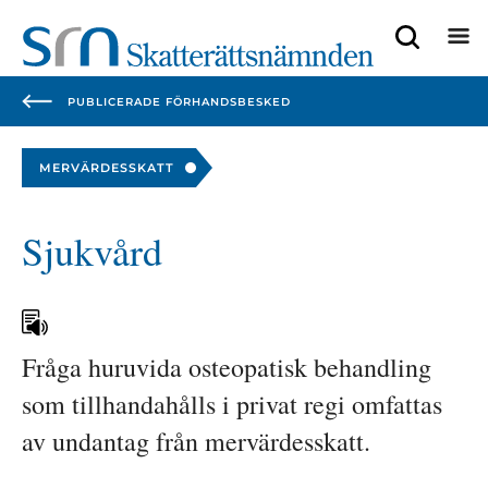
Focustrap
Focustrap
start
end
PUBLICERADE FÖRHANDSBESKED
MERVÄRDESSKATT
Sjukvård
Fråga huruvida osteopatisk behandling 
som tillhandahålls i privat regi omfattas 
av undantag från mervärdesskatt.