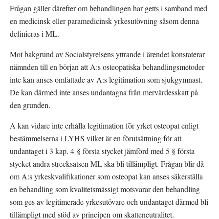
Frågan gäller därefter om behandlingen har getts i samband med 
en medicinsk eller paramedicinsk yrkesutövning såsom denna 
definieras i ML.
Mot bakgrund av Socialstyrelsens yttrande i ärendet konstaterar 
nämnden till en början att A:s osteopatiska behandlingsmetoder 
inte kan anses omfattade av A:s legitimation som sjukgymnast. 
De kan därmed inte anses undantagna från mervärdesskatt på 
den grunden.
A kan vidare inte erhålla legitimation för yrket osteopat enligt 
bestämmelserna i LYHS vilket är en förutsättning för att 
undantaget i 3 kap. 4 § första stycket jämförd med 5 § första 
stycket andra strecksatsen ML ska bli tillämpligt. Frågan blir då 
om A:s yrkeskvalifikationer som osteopat kan anses säkerställa 
en behandling som kvalitetsmässigt motsvarar den behandling 
som ges av legitimerade yrkesutövare och undantaget därmed bli 
tillämpligt med stöd av principen om skatteneutralitet.