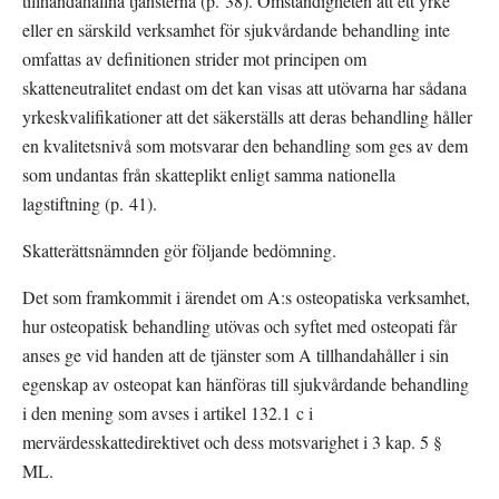
tillhandahållna tjänsterna (p. 38). Omständigheten att ett yrke 
eller en särskild verksamhet för sjukvårdande behandling inte 
omfattas av definitionen strider mot principen om 
skatteneutralitet endast om det kan visas att utövarna har sådana 
yrkeskvalifikationer att det säkerställs att deras behandling håller 
en kvalitetsnivå som motsvarar den behandling som ges av dem 
som undantas från skatteplikt enligt samma nationella 
lagstiftning (p. 41).
Skatterättsnämnden gör följande bedömning.
Det som framkommit i ärendet om A:s osteopatiska verksamhet, 
hur osteopatisk behandling utövas och syftet med osteopati får 
anses ge vid handen att de tjänster som A tillhandahåller i sin 
egenskap av osteopat kan hänföras till sjukvårdande behandling 
i den mening som avses i artikel 132.1 c i 
mervärdesskattedirektivet och dess motsvarighet i 3 kap. 5 § 
ML.