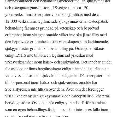
i ämnesområden och behandlingsmetoder mellan sjukgymnaster 
och osteopater ganska stora. I Sverige finns ca 120 
yrkesverksamma osteopater vilket kan jämföras med de ca 
12 000 verksamma legitimerade sjukgymnasterna. Osteopatisk 
behandling får anses grundad på vetenskap och beprövad 
erfarenhet inom sitt eget område vilket inte ska jämställas med 
den beprövade erfarenheten och vetenskapen som legitimerade 
sjukgymnaster grundar sin behandling på. Osteopater räknas 
enligt LYHS inte tillhöra en legitimerad yrkeskår med 
yrkesverksamhet inom hälso- och sjukvården. Det innebär att det 
för osteopater finns begränsningar enligt nämnda lag i rätten att 
vidta vissa hälso- och sjukvårdande åtgärder. Då osteopater inte 
tillhör personal inom hälso- och sjukvårdens område har 
Socialstyrelsen inte tillsyn över dem. Även om det föreligger 
vissa likheter mellan sjukgymnastik och osteopati är olikheterna 
betydligt större. Osteopati bör enligt yttrandet därför betraktas 
som en egen behandlingsdisciplin och kan inte anses falla inom 
ramen för sjukgymnastisk legitimation.