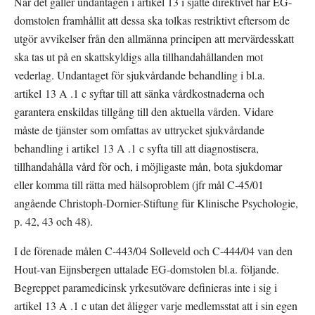
När det gäller undantagen i artikel 13 i sjätte direktivet har EG-
domstolen framhållit att dessa ska tolkas restriktivt eftersom de 
utgör avvikelser från den allmänna principen att mervärdesskatt 
ska tas ut på en skattskyldigs alla tillhandahållanden mot 
vederlag. Undantaget för sjukvårdande behandling i bl.a. 
artikel 13 A .1 c syftar till att sänka vårdkostnaderna och 
garantera enskildas tillgång till den aktuella vården. Vidare 
måste de tjänster som omfattas av uttrycket sjukvårdande 
behandling i artikel 13 A .1 c syfta till att diagnostisera, 
tillhandahålla vård för och, i möjligaste mån, bota sjukdomar 
eller komma till rätta med hälsoproblem (jfr mål C‑45/01 
angående Christoph-Dornier-Stiftung für Klinische Psychologie, 
p. 42, 43 och 48).
I de förenade målen C-443/04 Solleveld och C-444/04 van den 
Hout-van Eijnsbergen uttalade EG-domstolen bl.a. följande. 
Begreppet paramedicinsk yrkesutövare definieras inte i sig i 
artikel 13 A .1 c utan det åligger varje medlemsstat att i sin egen 