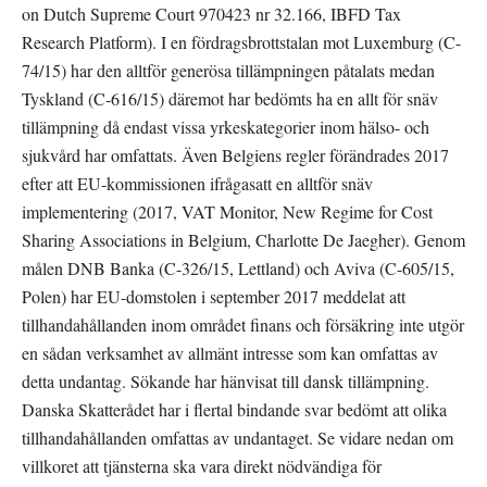
on Dutch Supreme Court 970423 nr 32.166, IBFD Tax 
Research Platform). I en fördragsbrottstalan mot Luxemburg (C- 
74/15) har den alltför generösa tillämpningen påtalats medan 
Tyskland (C‑616/15) däremot har bedömts ha en allt för snäv 
tillämpning då endast vissa yrkeskategorier inom hälso- och 
sjukvård har omfattats. Även Belgiens regler förändrades 2017 
efter att EU-kommissionen ifrågasatt en alltför snäv 
implementering (2017, VAT Monitor, New Regime for Cost 
Sharing Associations in Belgium, Charlotte De Jaegher). Genom 
målen DNB Banka (C-326/15, Lettland) och Aviva (C-605/15, 
Polen) har EU-domstolen i september 2017 meddelat att 
tillhandahållanden inom området finans och försäkring inte utgör 
en sådan verksamhet av allmänt intresse som kan omfattas av 
detta undantag. Sökande har hänvisat till dansk tillämpning. 
Danska Skatterådet har i flertal bindande svar bedömt att olika 
tillhandahållanden omfattas av undantaget. Se vidare nedan om 
villkoret att tjänsterna ska vara direkt nödvändiga för 