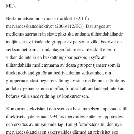
ML).
Bestämmelsen motsvaras av artikel 132.1 f i 
mervärdesskattedirektivet (2006/112/EG). Där anges att 
medlemsstaterna från skatteplikt ska undanta tillhandahållande 
av tjänster av fristående grupper av personer vilka bedriver en 
verksamhet som är undantagen från mervärdesskatt eller för 
vilken de inte är en beskattningsbar person, i syfte att 
tillhandahålla medlemmarna av dessa grupper tjänster som är 
direkt nödvändiga för att bedriva denna verksamhet, om 
grupperna endast begär ersättning av sina medlemmar för deras 
andel av gemensamma utgifter, förutsatt att undantaget inte kan 
befaras vålla snedvridning av konkurrensen.
Konkurrensrekvisitet i den svenska bestämmelsen anpassades till 
direktivets lydelse när 1994 års mervärdesskattelag upphävdes 
och ersattes av nu gällande lag. Enligt förarbetena till den nya 
mervärdesskattelagen säkerställdes därmed att rekvisitet ges 