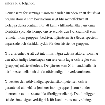
anförs bl.a. följande.
Gemensamt för samtliga tjänstetillhandahållanden är att det såväl 
organisatoriskt som kostnadsmässigt blir mer effektivt att 
förlägga dessa centralt. För att kunna tillhandahålla tjänsterna 
förutsätts specialistkompetens avseende den [verksamhet] som 
[enheter inom gruppen] bedriver. Tjänsterna är således speciellt 
anpassade och skräddarsydda för den fristående gruppen.
X:s erfarenhet är att det inte finns några externa aktörer som har 
den nödvändiga kunskapen om relevanta lagar och regler som 
[gruppen] måste efterleva. De tjänster som X tillhandahåller är 
därför essentiella och direkt nödvändiga för verksamheten.
X besitter den nödvändiga specialistkompetensen och är 
garanterad att behålla [enheter inom gruppen] som kunder 
oberoende av om skatteplikt föreligger eller ej. Det föreligger 
således inte någon verklig risk för konkurrenssnedvridning.