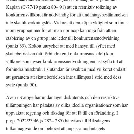
Kaplan (C-77/19 punkt 80– 91) att en restriktiv tolkning av 
konkurrensvillkoret är nödvändig för att undantagsbestämmelsen 
inte ska bli verkningslös. Vidare att den köpskyldighet som finns 
inom gruppen medför att man i princip kan utgå från att en 
etablering av en grupp inte leder till konkurrenssnedvridning 
(punkt 89). Kokott uttrycker att med hänsyn till syftet med 
skattebefrielsen (att förhindra en konkurrensnackdel) kan 
villkoret som avser konkurrenssnedvridning endast syfta till att 
förhindra missbruk. I slutändan är avsikten med villkoret endast 
att garantera att skattebefrielsen inte tillämpas i strid med dess 
syfte (punkt 90).
Även i Sverige har undantaget diskuterats och den restriktiva 
tillämpningen har påtalats av olika ideella organisationer som har 
uppvaktat regering och riksdag för att få till en förändring. I 
prop. 2022/23:46 (s 282– 285) hänvisas till Riksdagens 
tillkännagivande om behovet att anpassa undantagets 