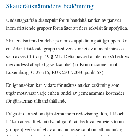
Skatterättsnämndens bedömning
Undantaget från skatteplikt för tillhandahållanden av tjänster 
inom fristående grupper förutsätter att flera rekvisit är uppfyllda.
Skatterättsnämnden delar parternas uppfattning att [gruppen] är 
en sådan fristående grupp med verksamhet av allmänt intresse 
som avses i 10 kap. 19 § ML. Detta oavsett att det också bedrivs 
mervärdesskattepliktig verksamhet (jfr Kommissionen mot 
Luxemburg, C-274/15, EU:C:2017:333, punkt 53).
Enligt ansökan kan vidare förutsättas att den ersättning som 
utgår motsvarar varje enhets andel av gemensamma kostnader 
för tjänsternas tillhandahållande.
Fråga är därmed om tjänsterna inom redovisning, lön, HR och 
IT kan anses direkt nödvändiga för att bedriva [enheters inom 
gruppen] verksamhet av allmänintresse samt om ett undantag 