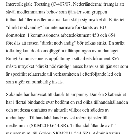
Intercollegiale Toetsing (C‑407/07, Nederländerna) framgår att 
såväl medlemmarnas behov som tjänster som gruppen 
tillhandahåller medlemmarna, kan skilja sig mycket åt. Kriteriet 
"direkt nödvändig" har inte närmare förklarats av EU-
domstolen. I kommissionens arbetsdokument 450 och 654 
föreslås att frasen "direkt nödvändig" bör tolkas strikt. En strikt 
tolkning kan dock omöjliggöra tillämpningen av undantaget. 
Enligt kommissionens uppfattning i sitt arbetsdokument 856 
måste uttrycket "direkt nödvändig" anses hänvisa till tjänster som 
är specifikt relaterade till verksamheten i efterföljande led och 
som utgör en oumbärlig insats.
Sökande har hänvisat till dansk tillämpning. Danska Skatterådet 
har i flertal bindande svar bedömt en rad olika tillhandahållanden 
och att dessa omfattas av aktuellt villkor och således av 
undantaget. Tillhandahållande av sekreterartjänster till 
medlemmar (SKM2010.644.SR). Tillhandahållande av IT-
resurser m.m. till skolor (SKM2011.544.SR). Administrativa 