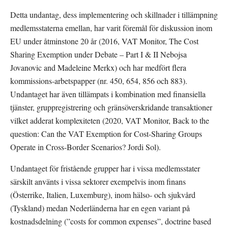
Detta undantag, dess implementering och skillnader i tillämpning 
medlemsstaterna emellan, har varit föremål för diskussion inom 
EU under åtminstone 20 år (2016, VAT Monitor, The Cost 
Sharing Exemption under Debate – Part I & II Nebojsa 
Jovanovic and Madeleine Merkx) och har medfört flera 
kommissions-arbetspapper (nr. 450, 654, 856 och 883). 
Undantaget har även tillämpats i kombination med finansiella 
tjänster, gruppregistrering och gränsöverskridande transaktioner 
vilket adderat komplexiteten (2020, VAT Monitor, Back to the 
question: Can the VAT Exemption for Cost-Sharing Groups 
Operate in Cross-Border Scenarios? Jordi Sol).
Undantaget för fristående grupper har i vissa medlemsstater 
särskilt använts i vissa sektorer exempelvis inom finans 
(Österrike, Italien, Luxemburg), inom hälso- och sjukvård 
(Tyskland) medan Nederländerna har en egen variant på 
kostnadsdelning (”costs for common expenses”, doctrine based 