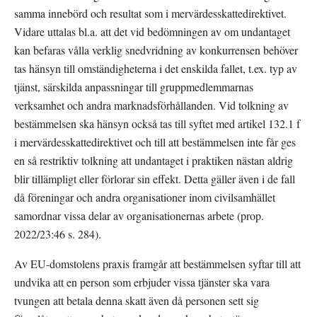
samma innebörd och resultat som i mervärdesskattedirektivet. 
Vidare uttalas bl.a. att det vid bedömningen av om undantaget 
kan befaras vålla verklig snedvridning av konkurrensen behöver 
tas hänsyn till omständigheterna i det enskilda fallet, t.ex. typ av 
tjänst, särskilda anpassningar till gruppmedlemmarnas 
verksamhet och andra marknadsförhållanden. Vid tolkning av 
bestämmelsen ska hänsyn också tas till syftet med artikel 132.1 f 
i mervärdesskattedirektivet och till att bestämmelsen inte får ges 
en så restriktiv tolkning att undantaget i praktiken nästan aldrig 
blir tillämpligt eller förlorar sin effekt. Detta gäller även i de fall 
då föreningar och andra organisationer inom civilsamhället 
samordnar vissa delar av organisationernas arbete (prop. 
2022/23:46 s. 284).
Av EU-domstolens praxis framgår att bestämmelsen syftar till att 
undvika att en person som erbjuder vissa tjänster ska vara 
tvungen att betala denna skatt även då personen sett sig 