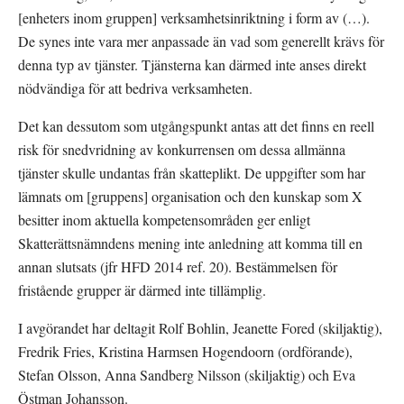
[enheters inom gruppen] verksamhetsinriktning i form av (…). 
De synes inte vara mer anpassade än vad som generellt krävs för 
denna typ av tjänster. Tjänsterna kan därmed inte anses direkt 
nödvändiga för att bedriva verksamheten.
Det kan dessutom som utgångspunkt antas att det finns en reell 
risk för snedvridning av konkurrensen om dessa allmänna 
tjänster skulle undantas från skatteplikt. De uppgifter som har 
lämnats om [gruppens] organisation och den kunskap som X 
besitter inom aktuella kompetensområden ger enligt 
Skatterättsnämndens mening inte anledning att komma till en 
annan slutsats (jfr HFD 2014 ref. 20). Bestämmelsen för 
fristående grupper är därmed inte tillämplig.
I avgörandet har deltagit Rolf Bohlin, Jeanette Fored (skiljaktig), 
Fredrik Fries, Kristina Harmsen Hogendoorn (ordförande), 
Stefan Olsson, Anna Sandberg Nilsson (skiljaktig) och Eva 
Östman Johansson.