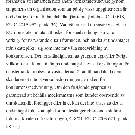
föranlåten att samarbeta med andra verksamhetsutövare genom 
en gemensam organisation som tar på sig vissa uppgifter som är 
nödvändiga för att tillhandahålla tjänsterna (Infohos, C-400/18, 
EU:C:2019:992, punkt 36). Vad gäller konkurrensrekvisitet har 
EU-domstolen uttalat att risken för snedvridning ska vara 
verklig, för närvarande eller i framtiden, och att det är undantaget 
från skatteplikt i sig som inte får vålla snedvridning av 
konkurrensen. Den omständigheten att gruppen uppfyller övriga 
villkor för att kunna tillämpa undantaget, t.ex. att ersättningen för 
tjänsterna ska motsvara kostnaderna för att tillhandahålla dem, 
ska däremot inte påverka bedömningen av risken för 
konkurrenssnedvridning. Om den fristående gruppen är 
garanterad att behålla medlemmarna som kunder oberoende av 
om skatteplikt föreligger eller inte, kan det inte anses att det är 
undantaget från skatteplikt som utestänger oberoende aktörer 
från marknaden (Taksatorringen, C-8/01, EU:C:2003:621, punkt 
58–64).