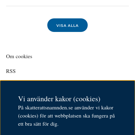
VISA ALLA
Om cookies
RSS
Personuppgiftspolicy
Vi använder kakor (cookies)
Tillgänglighetsredogörelse
På skatterattsnamnden.se använder vi kakor
Besöksadress: Karlavägen 108
(cookies) för att webbplatsen ska fungera på
Postadress: Box 24144,
ett bra sätt för dig.
104 51 Stockholm