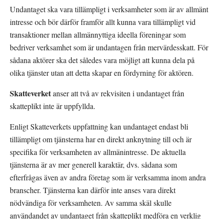
Undantaget ska vara tillämpligt i verksamheter som är av allmänt 
intresse och bör därför framför allt kunna vara tillämpligt vid 
transaktioner mellan allmännyttiga ideella föreningar som 
bedriver verksamhet som är undantagen från mervärdesskatt. För 
sådana aktörer ska det således vara möjligt att kunna dela på 
olika tjänster utan att detta skapar en fördyrning för aktören.
Skatteverket
anser att två av rekvisiten i undantaget från 
skatteplikt inte är uppfyllda.
Enligt Skatteverkets uppfattning kan undantaget endast bli 
tillämpligt om tjänsterna har en direkt anknytning till och är 
specifika för verksamheten av allmänintresse. De aktuella 
tjänsterna är av mer generell karaktär, dvs. sådana som 
efterfrågas även av andra företag som är verksamma inom andra 
branscher. Tjänsterna kan därför inte anses vara direkt 
nödvändiga för verksamheten. Av samma skäl skulle 
användandet av undantaget från skatteplikt medföra en verklig 