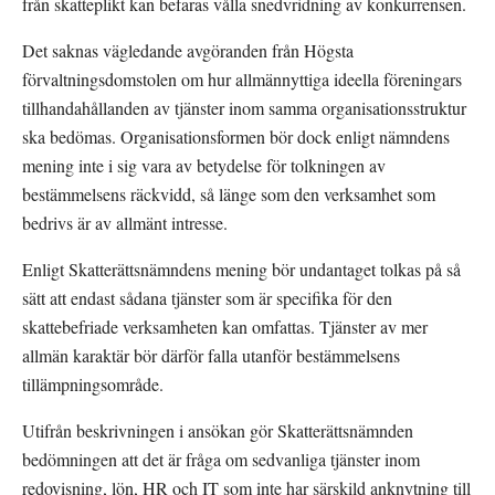
från skatteplikt kan befaras vålla snedvridning av konkurrensen.
Det saknas vägledande avgöranden från Högsta 
förvaltningsdomstolen om hur allmännyttiga ideella föreningars 
tillhandahållanden av tjänster inom samma organisationsstruktur 
ska bedömas. Organisationsformen bör dock enligt nämndens 
mening inte i sig vara av betydelse för tolkningen av 
bestämmelsens räckvidd, så länge som den verksamhet som 
bedrivs är av allmänt intresse.
Enligt Skatterättsnämndens mening bör undantaget tolkas på så 
sätt att endast sådana tjänster som är specifika för den 
skattebefriade verksamheten kan omfattas. Tjänster av mer 
allmän karaktär bör därför falla utanför bestämmelsens 
tillämpningsområde.
Utifrån beskrivningen i ansökan gör Skatterättsnämnden 
bedömningen att det är fråga om sedvanliga tjänster inom 
redovisning, lön, HR och IT som inte har särskild anknytning till 