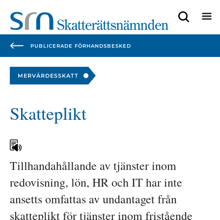
Focustrap
Focustrap
start
end
PUBLICERADE FÖRHANDSBESKED
MERVÄRDESSKATT
Skatteplikt
Tillhandahållande av tjänster inom 
redovisning, lön, HR och IT har inte 
ansetts omfattas av undantaget från 
skatteplikt för tjänster inom fristående 