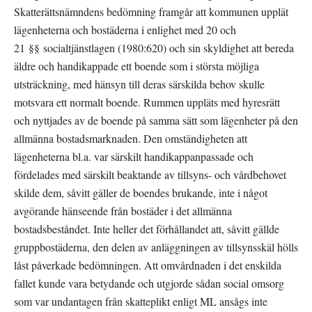
Skatterättsnämndens bedömning framgår att kommunen upplät 
lägenheterna och bostäderna i enlighet med 20 och 
21 §§ socialtjänstlagen (1980:620) och sin skyldighet att bereda 
äldre och handikappade ett boende som i största möjliga 
utsträckning, med hänsyn till deras särskilda behov skulle 
motsvara ett normalt boende. Rummen uppläts med hyresrätt 
och nyttjades av de boende på samma sätt som lägenheter på den 
allmänna bostadsmarknaden. Den omständigheten att 
lägenheterna bl.a. var särskilt handikappanpassade och 
fördelades med särskilt beaktande av tillsyns- och vårdbehovet 
skilde dem, såvitt gäller de boendes brukande, inte i något 
avgörande hänseende från bostäder i det allmänna 
bostadsbeståndet. Inte heller det förhållandet att, såvitt gällde 
gruppbostäderna, den delen av anläggningen av tillsynsskäl hölls 
låst påverkade bedömningen. Att omvårdnaden i det enskilda 
fallet kunde vara betydande och utgjorde sådan social omsorg 
som var undantagen från skatteplikt enligt ML ansågs inte 