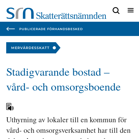
Focustrap
Focustrap
start
end
PUBLICERADE FÖRHANDSBESKED
MERVÄRDESSKATT
Stadigvarande bostad – 
vård- och omsorgsboende
Uthyrning av lokaler till en kommun för 
vård- och omsorgsverksamhet har till den 