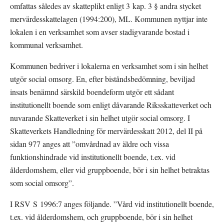
omfattas således av skatteplikt enligt 3 kap. 3 § andra stycket 
mervärdesskattelagen (1994:200), ML. Kommunen nyttjar inte 
lokalen i en verksamhet som avser stadigvarande bostad i 
kommunal verksamhet.
Kommunen bedriver i lokalerna en verksamhet som i sin helhet 
utgör social omsorg. En, efter biståndsbedömning, beviljad 
insats benämnd särskild boendeform utgör ett sådant 
institutionellt boende som enligt dåvarande Riksskatteverket och 
nuvarande Skatteverket i sin helhet utgör social omsorg. I 
Skatteverkets Handledning för mervärdesskatt 2012, del II på 
sidan 977 anges att ”omvårdnad av äldre och vissa 
funktionshindrade vid institutionellt boende, t.ex. vid 
ålderdomshem, eller vid gruppboende, bör i sin helhet betraktas 
som social omsorg”.
I RSV S 1996:7 anges följande. ”Vård vid institutionellt boende, 
t.ex. vid ålderdomshem, och gruppboende, bör i sin helhet 