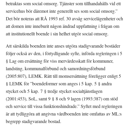
betraktas som social omsorg. Tjänster som tillhandahålls vid ett 
servicehus bör däremot inte generellt ses som social omsorg.” 
Det bör noteras att RÅ 1993 ref. 30 avsåg servicelägenheter och 
att domen inte inneburit någon ändrad uppfattning i frågan om 
att institutionellt boende i sin helhet utgör social omsorg.
Att särskilda boenden inte anses utgöra stadigvarande bostäder 
följer också av den, i förtydligande syfte, införda regleringen i 5 
§ Lag om ersättning för viss mervärdesskatt för kommuner, 
landsting, kommunalförbund och samordningsförbund 
(2005:807), LEMK. Rätt till momsersättning föreligger enligt 5 
§ LEMK för ”boendeformer som anges i 5 kap. 5 § andra 
stycket och 5 kap. 7 § tredje stycket socialtjänstlagen 
(2001:453), SoL, samt 9 § 8 och 9 lagen (1993:387) om stöd 
och service till vissa funktionshindrade.” Syftet med regleringen 
är att tydliggöra att angivna vårdboenden inte omfattas av ML:s 
begrepp stadigvarande bostad.