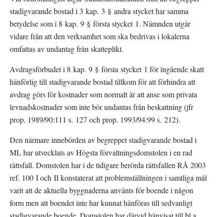
stadigvarande bostad i 3 kap. 3 § andra stycket har samma 
betydelse som i 8 kap. 9 § första stycket 1. Nämnden utgår 
vidare från att den verksamhet som ska bedrivas i lokalerna 
omfattas av undantag från skatteplikt.
Avdragsförbudet i 8 kap. 9 § första stycket 1 för ingående skatt 
hänförlig till stadigvarande bostad tillkom för att förhindra att 
avdrag görs för kostnader som normalt är att anse som privata 
levnadskostnader som inte bör undantas från beskattning (jfr 
prop. 1989/90:111 s. 127 och prop. 1993/94:99 s. 212).
Den närmare innebörden av begreppet stadigvarande bostad i 
ML har utvecklats av Högsta förvaltningsdomstolen i en rad 
rättsfall. Domstolen har i de tidigare berörda rättsfallen RÅ 2003 
ref. 100 I och II konstaterat att problemställningen i samtliga mål 
varit att de aktuella byggnaderna använts för boende i någon 
form men att boendet inte har kunnat hänföras till sedvanligt 
stadigvarande boende. Domstolen har därvid hänvisat till bl.a. 