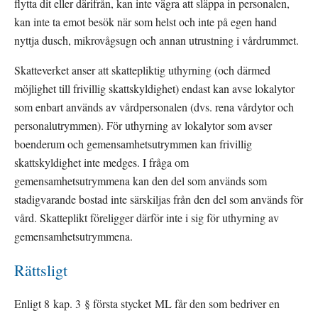
flytta dit eller därifrån, kan inte vägra att släppa in personalen, 
kan inte ta emot besök när som helst och inte på egen hand 
nyttja dusch, mikrovågsugn och annan utrustning i vårdrummet.
Skatteverket anser att skattepliktig uthyrning (och därmed 
möjlighet till frivillig skattskyldighet) endast kan avse lokalytor 
som enbart används av vård­personalen (dvs. rena vårdytor och 
personalutrymmen). För uthyrning av lokalytor som avser 
boenderum och gemensamhetsutrymmen kan frivillig 
skattskyldighet inte medges. I fråga om 
gemensamhetsutrymmena kan den del som används som 
stadigvarande bostad inte särskiljas från den del som används för 
vård. Skatteplikt föreligger därför inte i sig för uthyrning av 
gemensamhetsutrymmena. 
Rättsligt
Enligt 8 kap. 3 § första stycket ML får den som bedriver en 