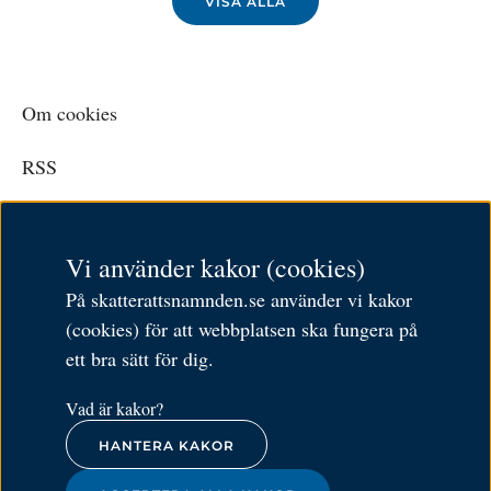
VISA ALLA
Om cookies
RSS
Personuppgiftspolicy
Vi använder kakor (cookies)
Tillgänglighetsredogörelse
På skatterattsnamnden.se använder vi kakor
Besöksadress: Karlavägen 108
(cookies) för att webbplatsen ska fungera på
Postadress: Box 24144,
ett bra sätt för dig.
104 51 Stockholm
Öppettider: 9–11.30 och 12.30–16
Vad är kakor?
HANTERA KAKOR
Tel:
010-574 79 57