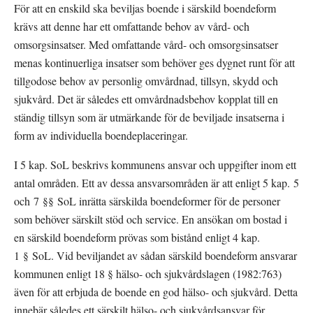
För att en enskild ska beviljas boende i särskild boendeform 
krävs att denne har ett omfattande behov av vård- och 
omsorgsinsatser. Med omfattande vård- och omsorgsinsatser 
menas kontinuerliga insatser som behöver ges dygnet runt för att 
tillgodose behov av personlig omvårdnad, tillsyn, skydd och 
sjukvård. Det är således ett omvårdnadsbehov kopplat till en 
ständig tillsyn som är utmärkande för de beviljade insatserna i 
form av individuella boendeplaceringar.
I 5 kap. SoL beskrivs kommunens ansvar och uppgifter inom ett 
antal områden. Ett av dessa ansvarsområden är att enligt 5 kap. 5 
och 7 §§ SoL inrätta särskilda boendeformer för de personer 
som behöver särskilt stöd och service. En ansökan om bostad i 
en särskild boendeform prövas som bistånd enligt 4 kap. 
1 § SoL. Vid beviljandet av sådan särskild boendeform ansvarar 
kommunen enligt 18 § hälso- och sjukvårdslagen (1982:763) 
även för att erbjuda de boende en god hälso- och sjukvård. Detta 
innebär således ett särskilt hälso- och sjukvårdsansvar för 