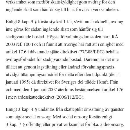
verksamhet som medför skattskyldighet göra avdrag för den 
ingående skatt som hänför sig till bl.a. förvärv i verksamheten.
Enligt 8 kap. 9 § första stycket 1 får, såvitt nu är aktuellt, avdrag 
inte göras för sådan ingående skatt som hänför sig till 
stadigvarande bostad. Högsta förvaltningsdomstolen har i RÅ 
2003 ref. 100 I och II funnit att Sverige har rätt att i enlighet med 
artikel 17.6 i dåvarande sjätte direktivet (77/388/EEG) behålla 
avdrags­förbudet för stadigvarande bostad. Däremot är det inte 
tillåtet att genom lagstiftning eller ändrad förvaltningspraxis 
utvidga tillämpningsområdet för detta efter den tidpunkt (den 1 
januari 1995) då direktivet för Sveriges del trädde i kraft. Från 
och med den 1 januari 2007 återfinns bestämmelsen i artikel 176 
i mervärdesskattedirektivet (2006/112/EG).
Enligt 3 kap. 4 § undantas från skatteplikt omsättning av tjänster 
som utgör social omsorg. Med social omsorg förstås enligt 
3 kap. 7 § offentlig eller privat verksamhet för bl.a. äldreomsorg.