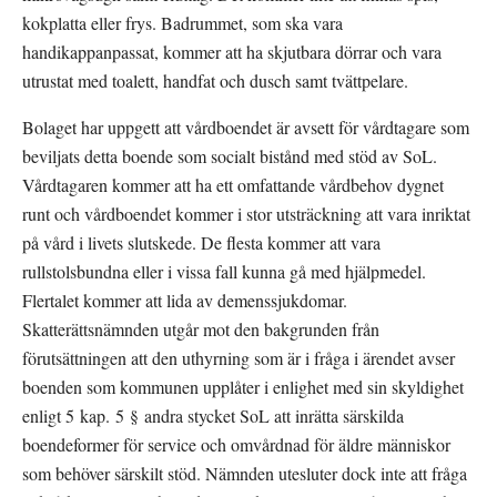
kokplatta eller frys. Badrummet, som ska vara 
handikappanpassat, kommer att ha skjutbara dörrar och vara 
utrustat med toalett, handfat och dusch samt tvättpelare.
Bolaget har uppgett att vårdboendet är avsett för vårdtagare som 
beviljats detta boende som socialt bistånd med stöd av SoL. 
Vårdtagaren kommer att ha ett omfattande vårdbehov dygnet 
runt och vårdboendet kommer i stor utsträckning att vara inriktat 
på vård i livets slutskede. De flesta kommer att vara 
rullstolsbundna eller i vissa fall kunna gå med hjälpmedel. 
Flertalet kommer att lida av demenssjukdomar. 
Skatterättsnämnden utgår mot den bakgrunden från 
förutsättningen att den uthyrning som är i fråga i ärendet avser 
boenden som kommunen upplåter i enlighet med sin skyldighet 
enligt 5 kap. 5 § andra stycket SoL att inrätta särskilda 
boendeformer för service och omvårdnad för äldre människor 
som behöver särskilt stöd. Nämnden utesluter dock inte att fråga 