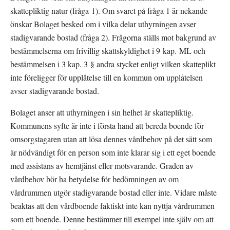
skattepliktig natur (fråga 1). Om svaret på fråga 1 är nekande 
önskar Bolaget besked om i vilka delar uthyrningen avser 
stadigvarande bostad (fråga 2). Frågorna ställs mot bakgrund av 
bestämmelserna om frivillig skattskyldighet i 9 kap. ML och 
bestämmelsen i 3 kap. 3 § andra stycket enligt vilken skatteplikt 
inte föreligger för upplåtelse till en kommun om upplåtelsen 
avser stadigvarande bostad.
Bolaget anser att uthyrningen i sin helhet är skattepliktig. 
Kommunens syfte är inte i första hand att bereda boende för 
omsorgstagaren utan att lösa dennes vårdbehov på det sätt som 
är nödvändigt för en person som inte klarar sig i ett eget boende 
med assistans av hemtjänst eller motsvarande. Graden av 
vårdbehov bör ha betydelse för bedömningen av om 
vårdrummen utgör stadigvarande bostad eller inte. Vidare måste 
beaktas att den vårdboende faktiskt inte kan nyttja vårdrummen 
som ett boende. Denne bestämmer till exempel inte själv om att 