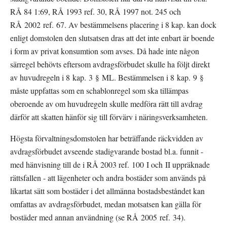
RÅ 84 1:69, RÅ 1993 ref. 30, RÅ 1997 not. 245 och 
RÅ 2002 ref. 67. Av bestämmelsens placering i 8 kap. kan dock 
enligt domstolen den slutsatsen dras att det inte enbart är boende 
i form av privat konsumtion som avses. Då hade inte någon 
särregel behövts eftersom avdragsförbudet skulle ha följt direkt 
av huvudregeln i 8 kap. 3 § ML. Bestämmelsen i 8 kap. 9 § 
måste uppfattas som en schablonregel som ska tillämpas 
oberoende av om huvudregeln skulle medföra rätt till avdrag 
därför att skatten hänför sig till förvärv i näringsverksamheten.
Högsta förvaltningsdomstolen har beträffande räckvidden av 
avdragsförbudet avseende stadigvarande bostad bl.a. funnit - 
med hänvisning till de i RÅ 2003 ref. 100 I och II uppräknade 
rättsfallen - att lägenheter och andra bostäder som används på 
likartat sätt som bostäder i det allmänna bostadsbeståndet kan 
omfattas av avdragsförbudet, medan motsatsen kan gälla för 
bostäder med annan användning (se RÅ 2005 ref. 34). 