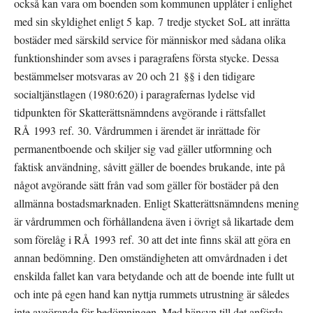
också kan vara om boenden som kommunen upplåter i enlighet 
med sin skyldighet enligt 5 kap. 7 tredje stycket SoL att inrätta 
bostäder med särskild service för människor med sådana olika 
funktionshinder som avses i paragrafens första stycke. Dessa 
bestämmelser motsvaras av 20 och 21 §§ i den tidigare 
socialtjänstlagen (1980:620) i paragrafernas lydelse vid 
tidpunkten för Skatterättsnämndens avgörande i rättsfallet 
RÅ 1993 ref. 30. Vårdrummen i ärendet är inrättade för 
permanentboende och skiljer sig vad gäller utformning och 
faktisk användning, såvitt gäller de boendes brukande, inte på 
något avgörande sätt från vad som gäller för bostäder på den 
allmänna bostadsmarknaden. Enligt Skatterättsnämndens mening 
är vårdrummen och förhållandena även i övrigt så likartade dem 
som förelåg i RÅ 1993 ref. 30 att det inte finns skäl att göra en 
annan bedömning. Den omständigheten att omvårdnaden i det 
enskilda fallet kan vara betydande och att de boende inte fullt ut 
och inte på egen hand kan nyttja rummets utrustning är således 
inte avgörande för bedömningen. Med hänsyn till det anförda 