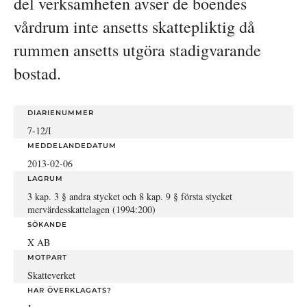
del verksamheten avser de boendes 
vårdrum inte ansetts skattepliktig då 
rummen ansetts utgöra stadigvarande 
bostad.
DIARIENUMMER
7-12/I
MEDDELANDEDATUM
2013-02-06
LAGRUM
3 kap. 3 § andra stycket och 8 kap. 9 § första stycket
mervärdesskattelagen (1994:200)
SÖKANDE
X AB
MOTPART
Skatteverket
HAR ÖVERKLAGATS?