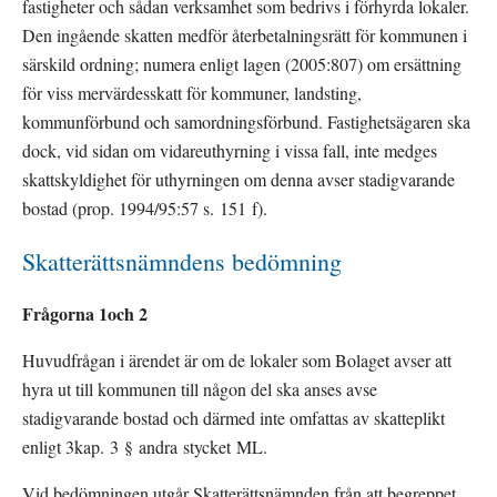
fastigheter och sådan verksamhet som bedrivs i förhyrda lokaler. 
Den ingående skatten medför återbetalningsrätt för kommunen i 
särskild ordning; numera enligt lagen (2005:807) om ersättning 
för viss mervärdesskatt för kommuner, landsting, 
kommunförbund och samordningsförbund. Fastighetsägaren ska 
dock, vid sidan om vidareuthyrning i vissa fall, inte medges 
skattskyldighet för uthyrningen om denna avser stadigvarande 
bostad (prop. 1994/95:57 s. 151 f).
Skatterättsnämndens bedömning
Frågorna 1och 2
Huvudfrågan i ärendet är om de lokaler som Bolaget avser att 
hyra ut till kommunen till någon del ska anses avse 
stadigvarande bostad och därmed inte omfattas av skatteplikt 
enligt 3kap. 3 § andra stycket ML.
Vid bedömningen utgår Skatterättsnämnden från att begreppet 