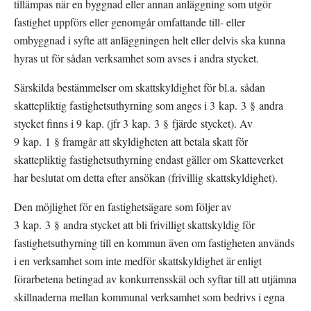
tillämpas när en byggnad eller annan anläggning som utgör 
fastighet uppförs eller genomgår omfattande till- eller 
ombyggnad i syfte att anläggningen helt eller delvis ska kunna 
hyras ut för sådan verksamhet som avses i andra stycket.
Särskilda bestämmelser om skattskyldighet för bl.a. sådan 
skattepliktig fastighetsuthyrning som anges i 3 kap. 3 § andra 
stycket finns i 9 kap. (jfr 3 kap. 3 § fjärde stycket). Av 
9 kap. 1 § framgår att skyldigheten att betala skatt för 
skattepliktig fastighetsuthyrning endast gäller om Skatteverket 
har beslutat om detta efter ansökan (frivillig skattskyldighet).
Den möjlighet för en fastighetsägare som följer av 
3 kap. 3 § andra stycket att bli frivilligt skattskyldig för 
fastighetsuthyrning till en kommun även om fastigheten används 
i en verksamhet som inte medför skattskyldighet är enligt 
förarbetena betingad av konkurrensskäl och syftar till att utjämna 
skillnaderna mellan kommunal verksamhet som bedrivs i egna 