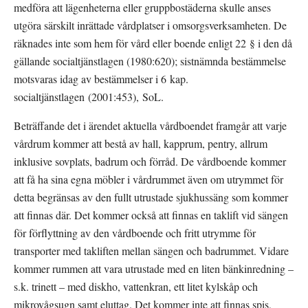
medföra att lägenheterna eller gruppbostäderna skulle anses 
utgöra särskilt inrättade vårdplatser i omsorgsverksamheten. De 
räknades inte som hem för vård eller boende enligt 22 § i den då 
gällande socialtjänstlagen (1980:620); sistnämnda bestämmelse 
motsvaras idag av bestämmelser i 6 kap. 
socialtjänstlagen (2001:453), SoL.
Beträffande det i ärendet aktuella vårdboendet framgår att varje 
vårdrum kommer att bestå av hall, kapprum, pentry, allrum 
inklusive sovplats, badrum och förråd. De vårdboende kommer 
att få ha sina egna möbler i vårdrummet även om utrymmet för 
detta begränsas av den fullt utrustade sjukhussäng som kommer 
att finnas där. Det kommer också att finnas en taklift vid sängen 
för förflyttning av den vårdboende och fritt utrymme för 
transporter med takliften mellan sängen och badrummet. Vidare 
kommer rummen att vara utrustade med en liten bänkinredning – 
s.k. trinett – med diskho, vattenkran, ett litet kylskåp och 
mikrovågsugn samt eluttag. Det kommer inte att finnas spis, 