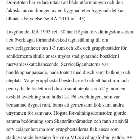
Domstolen har vidare uttalat att både utformningen och den 
faktiska användningen av en byggnad eller byggnadsdel kan 
tillmätas betydelse (se RÅ 2010 ref. 43).
I avgörandet RÅ 1993 ref. 30 har Högsta förvaltningsdomstolen 
i ett överklagat förhandsbesked tagit ställning till om 
servicelägenheter om 1-3 rum och kök och gruppbostäder för 
senildementa skulle anses utgöra stadigvarande bostäder i 
mervärdesskattehänseende. Servicelägenheterna var 
handikappanpassade, hade toalett med dusch samt balkong och 
uteplats. Varje gruppbostad bestod av ett och ett halvt rum och 
pentry, hade toalett med dusch samt uteplats och låg inom en 
avskild avdelning som hölls låst. På avdelningen, som var 
bemannad dygnet runt, fanns ett gemensamt kök samt andra 
utrymmen för samvaro. Högsta förvaltningsdomstolen gjorde 
samma bedömning som Skatterättsnämnden och fann att såväl 
servicelägenheterna som gruppbostäderna fick anses som 
stadigvarande bostäder för vilka ML:s avdragsförbud gällde. Av 