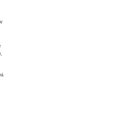
r 
 
 
, 
å 