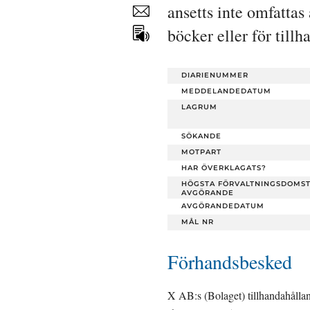
ansetts inte omfattas
Dela
sidan
böcker eller för till
DIARIENUMMER
MEDDELANDEDATUM
LAGRUM
SÖKANDE
MOTPART
HAR ÖVERKLAGATS?
HÖGSTA FÖRVALTNINGSDOMS
AVGÖRANDE
AVGÖRANDEDATUM
MÅL NR
Förhandsbesked
X AB:s (Bolaget) tillhandahållan