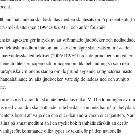
rocent.
illhandahållandena ska beskattas med en skattesats om 6 procent enligt 7
mervärdesskattelagen (1994:200), ML, och anför följande. 
nska lagtexten ger intryck av att strömmade ljudböcker och nedladdade
ett tekniskt medium inte omfattas av den lägre skattesatsen, måste den 
av mervärdesskattedirektivet (2006/112/EG) och de principer som gäller 
atteneutralitetsprincipen och principen om likabehandling så som den 
 i Europeiska Unionens stadga om de grundläggande rättigheterna måste 
llhandahållande av alla ljudböcker, vare sig de laddas ned och avnjuts 
ine.
nkurrens med varandra ska inte beskattas olika. Vid bedömningen av om 
ens med varandra ska skillnader inte beaktas som inte har något betydand
tens beslut att välja den ena eller den andra varan eller tjänsten. När 
llna på annat medium än i en tryckt bok framhålls särskilt att det är 
anligt förekommande olika typer av teknik är på den nationella 