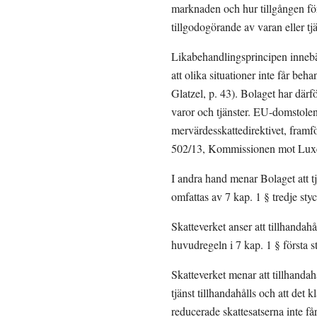
marknaden och hur tillgången för
tillgodogörande av varan eller t
Likabehandlingsprincipen innebär 
att olika situationer inte får beh
Glatzel, p. 43). Bolaget har därf
varor och tjänster. EU-domstolen 
mervärdesskattedirektivet, framför
502/13, Kommissionen mot Luxe
I andra hand menar Bolaget att t
omfattas av 7 kap. 1 § tredje st
Skatteverket anser att tillhandah
huvudregeln i 7 kap. 1 § första 
Skatteverket menar att tillhandah
tjänst tillhandahålls och att det k
reducerade skattesatserna inte får