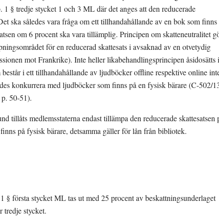
. 1 § tredje stycket 1 och 3 ML där det anges att den reducerade 
 Det ska således vara fråga om ett tillhandahållande av en bok som finns 
satsen om 6 procent ska vara tillämplig. Principen om skatteneutralitet gö
ämpningsområdet för en reducerad skattesats i avsaknad av en otvetydig 
nen mot Frankrike). Inte heller likabehandlingsprincipen åsidosätts i
 består i ett tillhandahållande av ljudböcker offline respektive online inte
des konkurrera med ljudböcker som finns på en fysisk bärare (C-502/13
p. 50‑51).
nd tillåts medlemsstaterna endast tillämpa den reducerade skattesatsen p
inns på fysisk bärare, detsamma gäller för lån från bibliotek.
 1 § första stycket ML tas ut med 25 procent av beskattningsunderlaget 
r tredje stycket.