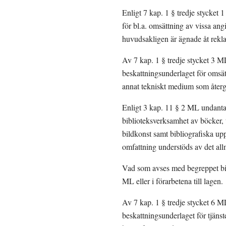
Enligt 7 kap. 1 § tredje stycket
för bl.a. omsättning av vissa angi
huvudsakligen är ägnade åt rekl
Av 7 kap. 1 § tredje stycket 3 M
beskattningsunderlaget för omsätt
annat tekniskt medium som återge
Enligt 3 kap. 11 § 2 ML undantas 
biblioteksverksamhet av böcker, t
bildkonst samt bibliografiska up
omfattning understöds av det al
Vad som avses med begreppet bib
ML eller i förarbetena till lagen.
Av 7 kap. 1 § tredje stycket 6 ML
beskattningsunderlaget för tjänst