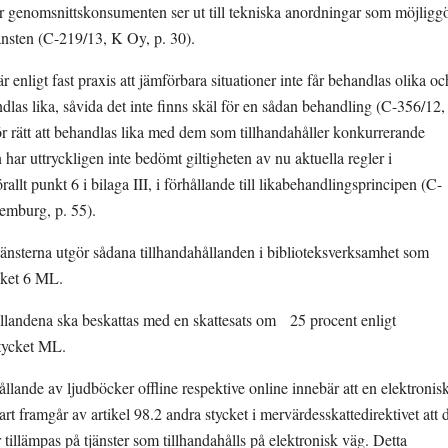
 genomsnittskonsumenten ser ut till tekniska anordningar som möjliggö
jänsten (C-219/13, K Oy, p. 30).
enligt fast praxis att jämförbara situationer inte får behandlas olika och
andlas lika, såvida det inte finns skäl för en sådan behandling (C-356/12, 
ör rätt att behandlas lika med dem som tillhandahåller konkurrerande 
har uttryckligen inte bedömt giltigheten av nu aktuella regler i 
allt punkt 6 i bilaga III, i förhållande till likabehandlingsprincipen (C-
mburg, p. 55).
jänsterna utgör sådana tillhandahållanden i biblioteksverksamhet som 
ycket 6 ML.
ållandena ska beskattas med en skattesats om   25 procent enligt 
stycket ML.
ållande av ljudböcker offline respektive online innebär att en elektronisk
lart framgår av artikel 98.2 andra stycket i mervärdesskattedirektivet att d
 tillämpas på tjänster som tillhandahålls på elektronisk väg. Detta 