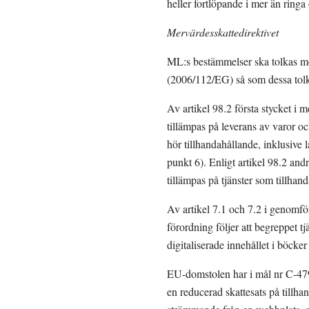
heller fortlöpande i mer än ring
Mervärdesskattedirektivet
ML:s bestämmelser ska tolkas mo
(2006/112/EG) så som dessa tol
Av artikel 98.2 första stycket i m
tillämpas på leverans av varor och
hör tillhandahållande, inklusive l
punkt 6). Enligt artikel 98.2 andr
tillämpas på tjänster som tillhan
Av artikel 7.1 och 7.2 i genomf
förordning följer att begreppet tj
digitaliserade innehållet i böcke
EU-domstolen har i mål nr C-479/
en reducerad skattesats på tillha