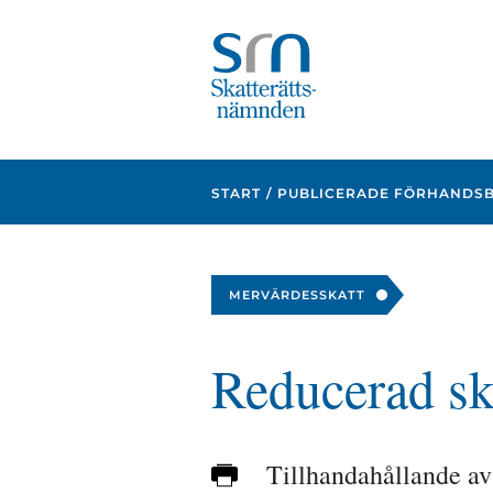
Focustrap
Focustrap
start
end
START
PUBLICERADE FÖRHANDS
MERVÄRDESSKATT
Reducerad sk
Tillhandahållande av 
Skriv
ut