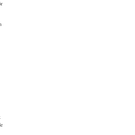
r 
 
 
e 