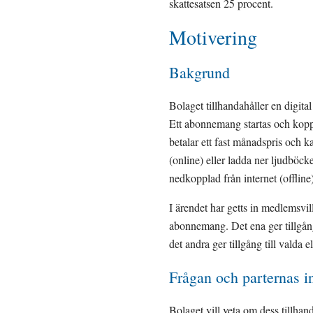
skattesatsen 25 procent.
Motivering
Bakgrund
Bolaget tillhandahåller en digit
Ett abonnemang startas och koppl
betalar ett fast månadspris och 
(online) eller ladda ner ljudböck
nedkopplad från internet (offline)
I ärendet har getts in medlemsvil
abonnemang. Det ena ger tillgång
det andra ger tillgång till valda 
Frågan och parternas in
Bolaget vill veta om dess tillhan