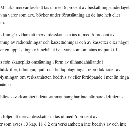
 1 ML ska mervärdesskatt tas ut med 6 procent av beskattningsunderlaget 
vna varor som t.ex. böcker under förutsättning att de inte helt eller 
am.
L framgår vidare att mervärdesskatt ska tas ut med 6 procent av 
ning av radiotidningar och kassettidningar och av kassetter eller något 
r en uppläsning av innehållet i en vara som omfattas av punkt 1.
från skatteplikt omsättning i form av tillhandahållande i 
idskrifter, tidningar, ljud- och bildupptagningar, reproduktioner av 
plysningar, om verksamheten bedrivs av eller fortlöpande i mer än ringa 
lmänna.
lioteksverksamhet i detta sammanhang har inte närmare definierats i 
 följer att mervärdesskatt ska tas ut med 6 procent av 
er som avses i 3 kap. 11 § 2 om verksamheten inte bedrivs av och inte 