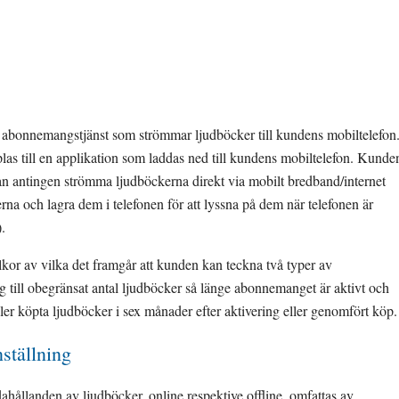
al abonnemangstjänst som strömmar ljudböcker till kundens mobiltelefon.
as till en applikation som laddas ned till kundens mobiltelefon. Kunden
kan antingen strömma ljudböckerna direkt via mobilt bredband/internet 
erna och lagra dem i telefonen för att lyssna på dem när telefonen är 
.
lkor av vilka det framgår att kunden kan teckna två typer av 
 till obegränsat antal ljudböcker så länge abonnemanget är aktivt och 
eller köpta ljudböcker i sex månader efter aktivering eller genomfört köp.
ställning
dahållanden av ljudböcker, online respektive offline, omfattas av 