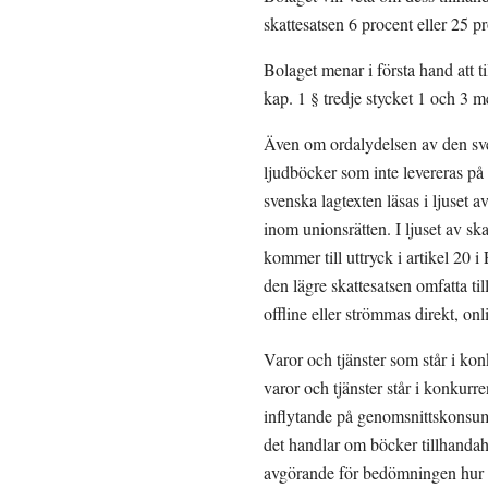
skattesatsen 6 procent eller 25 p
Bolaget menar i första hand att t
kap. 1 § tredje stycket 1 och 3 
Även om ordalydelsen av den sve
ljudböcker som inte levereras på 
svenska lagtexten läsas i ljuset 
inom unionsrätten. I ljuset av sk
kommer till uttryck i artikel 20
den lägre skattesatsen omfatta ti
offline eller strömmas direkt, onl
Varor och tjänster som står i ko
varor och tjänster står i konkurr
inflytande på genomsnittskonsumen
det handlar om böcker tillhandahå
avgörande för bedömningen hur v