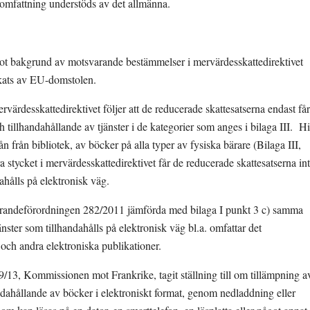
a omfattning understöds av det allmänna.
t bakgrund av motsvarande bestämmelser i mervärdesskattedirektivet 
kats av EU-domstolen.
ervärdesskattedirektivet följer att de reducerade skattesatserna endast får 
 tillhandahållande av tjänster i de kategorier som anges i bilaga III.  Hit
ån från bibliotek, av böcker på alla typer av fysiska bärare (Bilaga III, 
a stycket i mervärdesskattedirektivet får de reducerade skattesatserna int
dahålls på elektronisk väg.
örandeförordningen 282/2011 jämförda med bilaga I punkt 3 c) samma 
änster som tillhandahålls på elektronisk väg bl.a. omfattar det 
r och andra elektroniska publikationer.
13, Kommissionen mot Frankrike, tagit ställning till om tillämpning av
ndahållande av böcker i elektroniskt format, genom nedladdning eller 