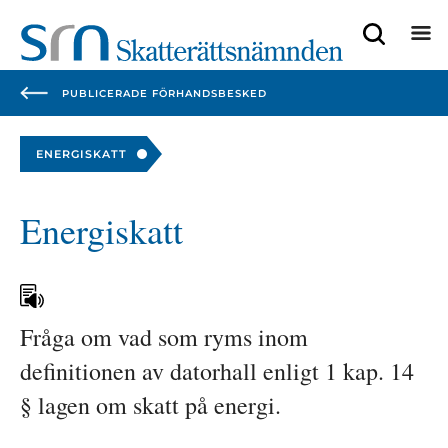
Focustrap
Focustrap
start
end
PUBLICERADE FÖRHANDSBESKED
ENERGISKATT
Energiskatt
Fråga om vad som ryms inom 
definitionen av datorhall enligt 1 kap. 14 
§ lagen om skatt på energi.