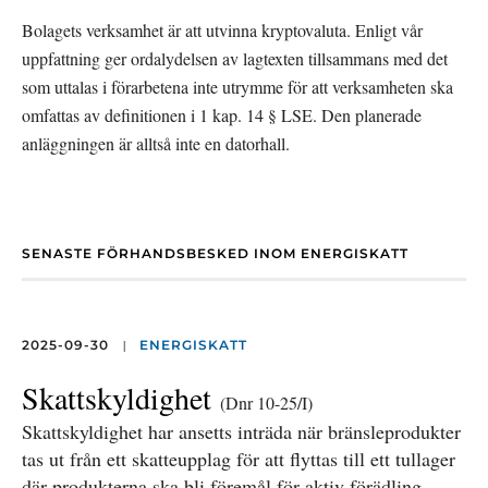
Bolagets verksamhet är att utvinna kryptovaluta. Enligt vår 
uppfattning ger ordalydelsen av lagtexten tillsammans med det 
som uttalas i förarbetena inte utrymme för att verksamheten ska 
omfattas av definitionen i 1 kap. 14 § LSE. Den planerade 
anläggningen är alltså inte en datorhall.
SENASTE FÖRHANDSBESKED INOM ENERGISKATT
|
2025-09-30
ENERGISKATT
Skattskyldighet
(Dnr 10-25/I)
Skattskyldighet har ansetts inträda när bränsleprodukter
tas ut från ett skatteupplag för att flyttas till ett tullager
där produkterna ska bli föremål för aktiv förädling.