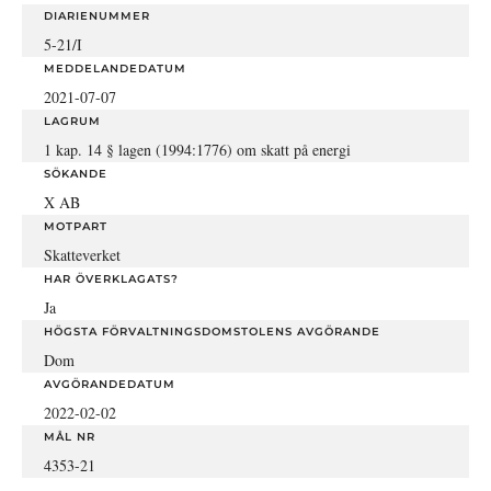
DIARIENUMMER
5-21/I
MEDDELANDEDATUM
2021-07-07
LAGRUM
1 kap. 14 § lagen (1994:1776) om skatt på energi
SÖKANDE
X AB
MOTPART
Skatteverket
HAR ÖVERKLAGATS?
Ja
HÖGSTA FÖRVALTNINGSDOMSTOLENS AVGÖRANDE
Dom
AVGÖRANDEDATUM
2022-02-02
MÅL NR
4353-21