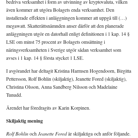
bedriva verksamhet i form av utvinning av kryptovaluta, vilken 
även kommer att utgöra Bolagets enda verksamhet. Den 
installerade effekten i anläggningen kommer att uppgå till (…) 
megawatt. Skatterättsnämnden anser därför att den planerade 
anläggningen utgör en datorhall enligt definitionen i 1 kap. 14 § 
LSE om minst 75 procent av Bolagets omsättning i 
näringsverksamheten i Sverige utgör sådan verksamhet som 
avses i 1 kap. 14 § första stycket 1 LSE.
I avgörandet har deltagit Kristina Harmsen Hogendoorn, Birgitta 
Pettersson, Rolf Bohlin (skiljaktig), Jeanette Fored (skiljaktig), 
Christina Olsson, Anna Sandberg Nilsson och Madelaine 
Tunudd.
Ärendet har föredragits av Karin Korpinen.
Skiljaktig mening
Rolf Bohlin
 och 
Jeanette Fored
 är skiljaktiga och anför följande.